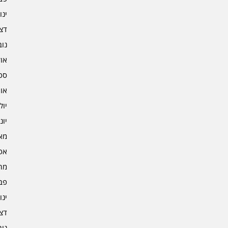
ינוא
דצמב
נובמ
אוקט
ספט
אוגו
יולי 2
יוני 2
מאי 2
אפרי
מרץ 
פברו
ינוא
דצמב
נובמ