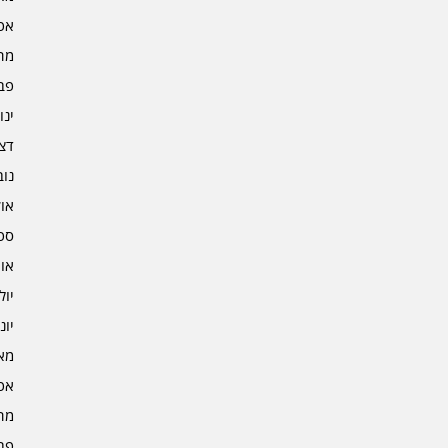
אפרי
מרץ 
פברו
ינוא
דצמב
נובמ
אוקט
ספט
אוגו
יולי 3
יוני 3
מאי 3
אפרי
מרץ 
פברו