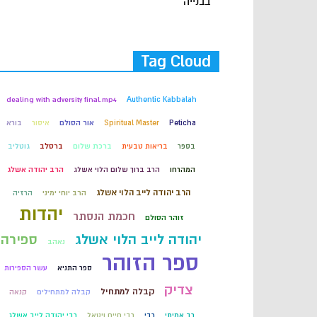
בבנייה
Tag Cloud
dealing with adversity final.mp4
Authentic Kabbalah
Peticha
Spiritual Master
אור הסולם
איסור
בורא
בספר
בריאות טבעית
ברכת שלום
ברסלב
גוטליב
המהרחו
הרב ברוך שלום הלוי אשלג
הרב יהודה אשלג
הרב יהודה לייב הלוי אשלג
הרב יוחי ימיני
הרזיה
יהדות
חכמת הנסתר
זוהר הסולם
יהודה לייב הלוי אשלג
ספירה
נאהב
ספר הזוהר
ספר התניא
עשר הספירות
צדיק
קבלה למתחיל
קבלה למתחילים
קנאה
רב אמיתי
רבי
רבי חיים ויטאל
רבי יהודה לייב אשלג