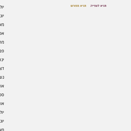
תניא לצפייה
תניא מפורש
יולי 5
יוני 5
מאי 5
אפרי
מרץ 
פברו
ינוא
דצמב
נובמ
אוקט
ספט
אוגו
יולי 4
יוני 4
מאי 4