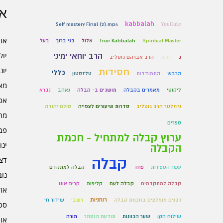
אר
kabbalah
Self mastery Final (2).mp4
#YouCut
אוגו
Spiritual Master
True Kabbalah
אלול
בני ברוך
בעל
יולי 6
הרב יוחאי ימיני
ג
הגות
הרב אברהם גוטליב
יוני 6
חסידות
כללי
הרבש
התמודדות
טלזסטון
מאי 6
ליקוטי
מאמרים בקבלה
מושגים ב- קבלה
נאהב
נברא
אפרי
ניוזלטר הרב גוטליב
סדרות שיעורים לצפייה
סולם יהודה
מרץ 
ספרים
פברו
ערוץ קבלה למתחיל - חכמת
ינוא
הקבלה
קבלה
דצמב
עשר הספירות
פחד
קבלה למתקדם
נובמ
קבלה למתקדמים
קבלה לעם
קליפות
קרית אונו
אוקט
רוחניות
רבנים מומלצים בחכמת קבלה
רשבי
שידור חי
ספט
שילוח הקן
שער הכוונות
תודעת הנסתר
תורה
אוגו