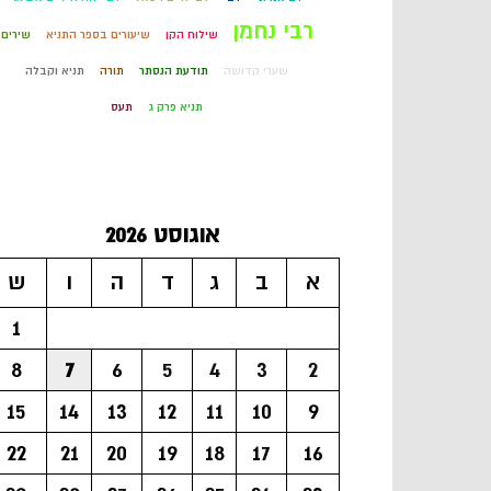
רבי נחמן
שילוח הקן
שיעורים בספר התניא
שירים
שערי קדושה
תודעת הנסתר
תורה
תניא וקבלה
תניא פרק ג
תעס
אוגוסט 2026
א
ב
ג
ד
ה
ו
ש
1
8
7
6
5
4
3
2
15
14
13
12
11
10
9
22
21
20
19
18
17
16