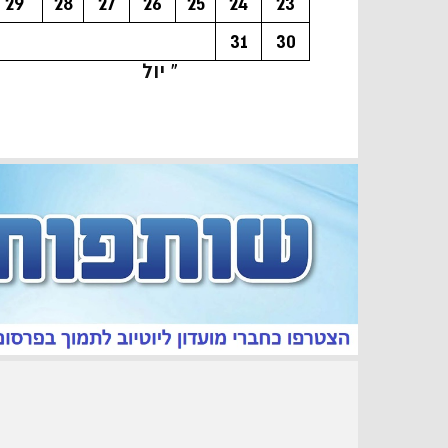
29
28
27
26
25
24
23
31
30
« יול