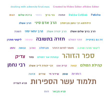
dealing with adversity final.mp4
Created by Video Editor #Video Editor
Peticha
Rebbe Gottlieb
אמונה
בני ברוך
בספר
ברכת שלום
הגות
הרב אדם סיני
הילולתא רבי נחמן מברסלב
הרב אשלג
הרב יוחאי ימיני
הרב ברוך שלום אשלג
הרב יהודה אשלג
השגה
חזרה בתשובה
זה גם בתיקייה
זוהר הסולם
טעימה
ליקוטי מוהרן
ליקוטי מוהרן תורה ג
מאמר לסיום הזוהר
מברסלב
נאהב
נבואה
נחמן
ספר הזוהר
צדיק
עמותת אור הסולם
פחד
רבי נחמן
קהילת הסולם
קנאה
קרית אונו
רבי יהודה לייב אשלג
רוחניות
שומן
שידור חי
שירים
תזונה
תלמוד עשר הספירות
תניא לצפייה
תניא מבואר
תעס