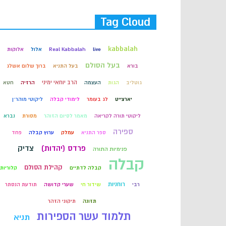
Tag Cloud
kabbalah
live
Real Kabbalah
אלול
אלוקות
בעל הסולם
בורא
בעל התניא
ברוך שלום אשלג
הרב יוחאי ימיני
גוטליב
הגות
העצמה
הרזיה
חטא
יארצייט
לג בעומר
לימודי קבלה
ליקוטי מוהר״ן
ליקוטי תורה לקריאה
מאמר לסיום הזוהר
מסורת
נברא
ספירה
ספר התניא
עמלק
ערוץ קבלה
פחד
פרדס (יהדות)
צדיק
פנימיות התורה
קבלה
קהילת הסולם
קבלה לדתיים
קלוריות
רוחניות
רבי
שידור חי
שערי קדושה
תודעת הנסתר
תזונה
תיקוני הזהר
תלמוד עשר הספירות
תניא