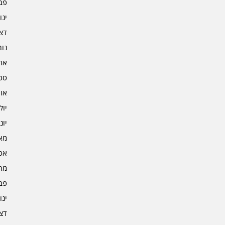
פברו
ינוא
דצמב
נובמ
אוקט
ספט
אוגו
יולי 3
יוני 3
מאי 3
אפרי
מרץ 
פברו
ינוא
דצמב