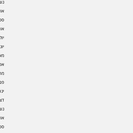
נובמ
אוקט
ספט
אוגו
יולי 2
יוני 2
מאי 2
אפרי
מרץ 
פברו
ינוא
דצמב
נובמ
אוקט
ספט