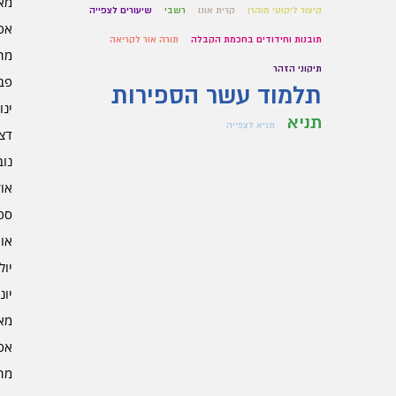
מאי 5
קיצור ליקוטי מוהרן
קרית אונו
רשבי
שיעורים לצפייה
אפרי
תובנות וחידודים בחכמת הקבלה
תורה אור לקריאה
מרץ 
תיקוני הזהר
פברו
תלמוד עשר הספירות
ינוא
תניא
תניא לצפייה
דצמב
נובמ
אוקט
ספט
אוגו
יולי 4
יוני 4
מאי 4
אפרי
מרץ 