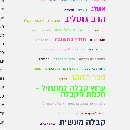
אוגו
אור הסולם
איך בוחרים רב אמיתי
אלול
אמונה
אשלג
יולי 6
גוטליב
העצמה
הרב גוטליב
יוני 6
הרב יהודה לייב הלוי אשלג
מאי 6
הרב מיכאל מאור
הרב יוחי ימיני
השגה
זוהר
אפרי
חזרה בתשובה
זוהר הסולם
חיים בריאים
מרץ 
חסידות בהירה תורה אור
ליקוטי מוהרן תורה ג
פברו
ליקוטי תורה לקריאה
מאמרים בקבלה
מברסלב
ינוא
מושגים ב- קבלה
מרכז מורשת בעל הסולם
נחמן
דצמב
ספר הזוהר
נובמ
עמלק
ערוץ קבלה למתחיל -
אוקט
חכמת הקבלה
ספט
קבלה למתחיל
אוגו
פרשה ומועד בבינה מלכותית
יולי 5
קבלה למתקדמים
קבלה מומלצים
קבלה מעשית
יוני 5
קורס קבלה