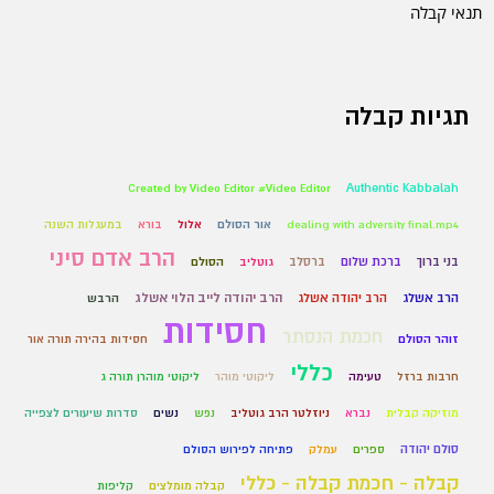
תנאי קבלה
תגיות קבלה
Created by Video Editor #Video Editor
Authentic Kabbalah
dealing with adversity final.mp4
אור הסולם
אלול
בורא
במעגלות השנה
הרב אדם סיני
בני ברוך
ברכת שלום
ברסלב
גוטליב
הסולם
הרב אשלג
הרב יהודה אשלג
הרב יהודה לייב הלוי אשלג
הרבש
חסידות
חכמת הנסתר
זוהר הסולם
חסידות בהירה תורה אור
כללי
חרבות ברזל
טעימה
ליקוטי מוהר
ליקוטי מוהרן תורה ג
מוזיקה קבלית
נברא
ניוזלטר הרב גוטליב
נפש
נשים
סדרות שיעורים לצפייה
סולם יהודה
ספרים
עמלק
פתיחה לפירוש הסולם
קבלה - חכמת קבלה - כללי
קבלה מומלצים
קליפות