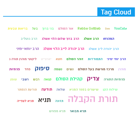
Tag Cloud
#YouCut
live
Rebbe Gottlieb
אור הסולם
בני ברוך
בעל
בריאות טבעית
המהרחו
הרב אשלג
הרב ברוך שלום הלוי אשלג
הרב גוטליב
הרב יהודה לייב הלוי אשלג
הרב יוחאי ימיני
הרב יהודה ליב אשלג
הרב יוחי ימיני
התמודדות
זוהר הסולם
חטא
יארצייט
ליקוטי מוהרן תורה ג
סיפוק
מוהרן
מרכז מורשת בעל הסולם
נשים
נשמה
פחד
פנימיות
צדיק
קהילת הסולם
פנימיות התורה
קנאה
רבש
רשבי
שומן
תודעה
שילוח הקן
שיעורים בספר התניא
שלווה
תודעת הנסתר
תורת הקבלה
תניא
תזונה
תניא לצפייה
תניא מבואר
תניא מפורש