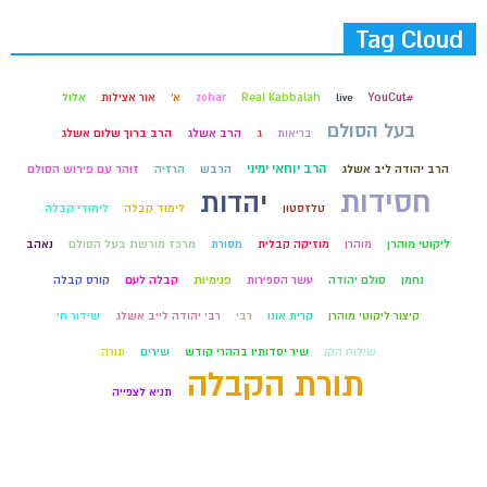
Tag Cloud
#YouCut
live
Real Kabbalah
zohar
א'
אור אצילות
אלול
בעל הסולם
בריאות
ג
הרב אשלג
הרב ברוך שלום אשלג
הרב יוחאי ימיני
הרב יהודה ליב אשלג
הרבש
הרזיה
זוהר עם פירוש הסולם
חסידות
יהדות
טלזסטון
לימוד קבלה
לימודי קבלה
ליקוטי מוהרן
מוהרן
מוזיקה קבלית
מסורת
מרכז מורשת בעל הסולם
נאהב
נחמן
סולם יהודה
עשר הספירות
פנימיות
קבלה לעם
קורס קבלה
קיצור ליקוטי מוהרן
קרית אונו
רבי
רבי יהודה לייב אשלג
שידור חי
שילוח הקן
שיר יסדותיו בההרי קודש
שירים
תורה
תורת הקבלה
תניא לצפייה