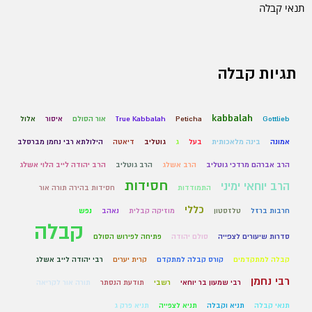
תנאי קבלה
תגיות קבלה
kabbalah
Gottlieb
Peticha
True Kabbalah
אור הסולם
איסור
אלול
אמונה
בינה מלאכותית
בעל
ג
גוטליב
דיאטה
הילולתא רבי נחמן מברסלב
הרב אברהם מרדכי גוטליב
הרב אשלג
הרב גוטליב
הרב יהודה לייב הלוי אשלג
חסידות
הרב יוחאי ימיני
התמודדות
חסידות בהירה תורה אור
כללי
חרבות ברזל
טלזסטון
מוזיקה קבלית
נאהב
נפש
קבלה
סדרות שיעורים לצפייה
סולם יהודה
פתיחה לפירוש הסולם
קבלה למתקדמים
קורס קבלה למתקדם
קרית יערים
רבי יהודה לייב אשלג
רבי נחמן
רבי שמעון בר יוחאי
רשבי
תודעת הנסתר
תורה אור לקריאה
תנאי קבלה
תניא וקבלה
תניא לצפייה
תניא פרק ג