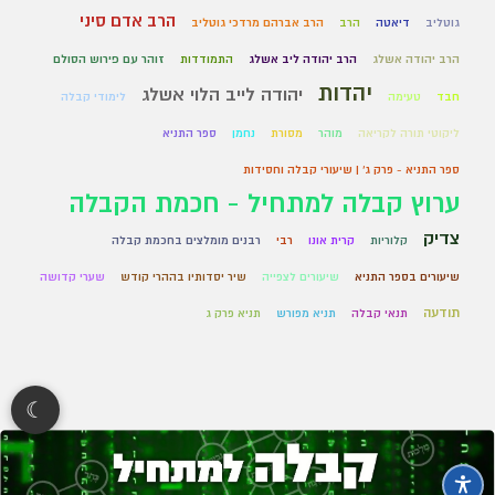
הרב אדם סיני
גוטליב
דיאטה
הרב
הרב אברהם מרדכי גוטליב
הרב יהודה אשלג
הרב יהודה ליב אשלג
התמודדות
זוהר עם פירוש הסולם
יהדות
יהודה לייב הלוי אשלג
חבד
טעימה
לימודי קבלה
ליקוטי תורה לקריאה
מוהר
מסורת
נחמן
ספר התניא
ספר התניא - פרק ג' | שיעורי קבלה וחסידות
ערוץ קבלה למתחיל - חכמת הקבלה
צדיק
קלוריות
קרית אונו
רבי
רבנים מומלצים בחכמת קבלה
שיעורים בספר התניא
שיעורים לצפייה
שיר יסדותיו בההרי קודש
שערי קדושה
תודעה
תנאי קבלה
תניא מפורש
תניא פרק ג
☾