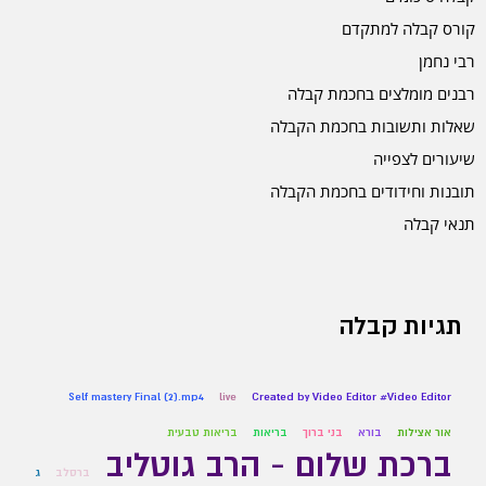
קורס קבלה למתקדם
רבי נחמן
רבנים מומלצים בחכמת קבלה
שאלות ותשובות בחכמת הקבלה
שיעורים לצפייה
תובנות וחידודים בחכמת הקבלה
תנאי קבלה
תגיות קבלה
Self mastery Final (2).mp4
live
Created by Video Editor #Video Editor
אור אצילות
בורא
בני ברוך
בריאות
בריאות טבעית
ברכת שלום - הרב גוטליב
ברסלב
ג