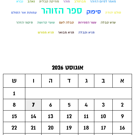
מאמר לסיום הזוהר
מברסלב
מוהר
מוזיקה קבלית
נאהב
נברא
ספר הזוהר
סיפוק
סולם יהודה
עמותת אור הסולם
ערוץ קבלה
עשר הספירות
קבלה לעם
שערי קדושה
תיקוני הזהר
תניא וקבלה
תניא מבואר
תניא מפורש
אוגוסט 2026
א
ב
ג
ד
ה
ו
ש
1
8
7
6
5
4
3
2
15
14
13
12
11
10
9
22
21
20
19
18
17
16