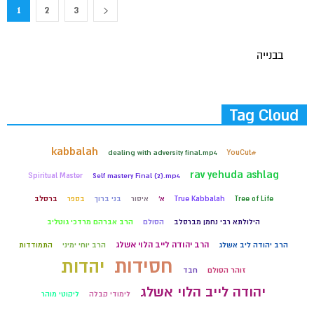
1
2
3
בבנייה
Tag Cloud
kabbalah
dealing with adversity final.mp4
#YouCut
rav yehuda ashlag
Spiritual Master
Self mastery Final (2).mp4
Tree of Life
True Kabbalah
א'
איסור
בני ברוך
בספר
ברסלב
הילולתא רבי נחמן מברסלב
הסולם
הרב אברהם מרדכי גוטליב
הרב יהודה לייב הלוי אשלג
הרב יהודה ליב אשלג
הרב יוחי ימיני
התמודדות
חסידות
יהדות
זוהר הסולם
חבד
יהודה לייב הלוי אשלג
לימודי קבלה
ליקוטי מוהר