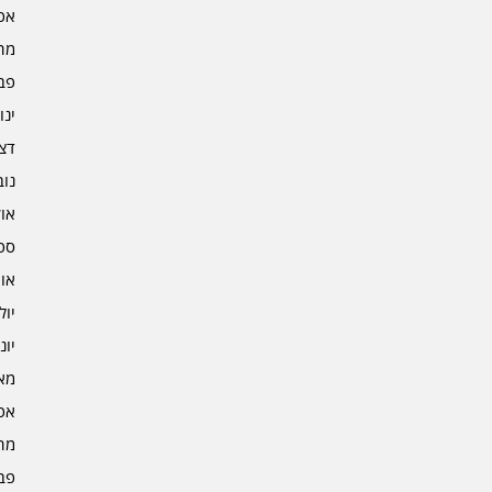
אפרי
מרץ 
פברו
ינוא
דצמב
נובמ
אוקט
ספט
אוגו
יולי 3
יוני 3
מאי 3
אפרי
מרץ 
פברו