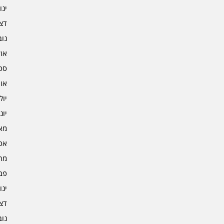
ינוא
דצמב
נובמ
אוקט
ספט
אוגו
יולי 2
יוני 2
מאי 2
אפרי
מרץ 
פברו
ינוא
דצמב
נובמ