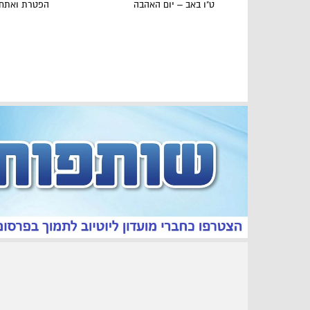
ט"ו באב – יום האהבה
הפטרת ואתחנ