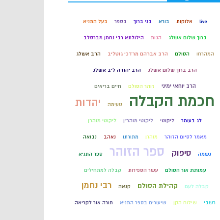
קבלה
live
אלוקות
בורא
בני ברוך
בספר
בעל התניא
ברוך שלום אשלג
הגות
הילולתא רבי נחמן מברסלב
חכמת הקבלה
המהרחו
הסולם
הרב אברהם מרדכי גוטליב
הרב אשלג
הרב ברוך שלום אשלג
הרב יהודה ליב אשלג
הרב יוחאי ימיני
זוהר הסולם
חיים בריאים
חכמת הקבלה
יהדות
טעימה
לג בעומר
ליקוטי
ליקוטי מוהר״ן
ליקוטי מוהרן
מאמר לסיום הזוהר
מוהרן
מתורתו
נאהב
נבואה
ספר הזוהר
סיפוק
נשמה
ספר התניא
עמותת אור הסולם
עשר הספירות
קבלה למתחילים
רבי נחמן
קהילת הסולם
קבלה לעם
קנאה
רשבי
שילוח הקן
שיעורים בספר התניא
תורה אור לקריאה