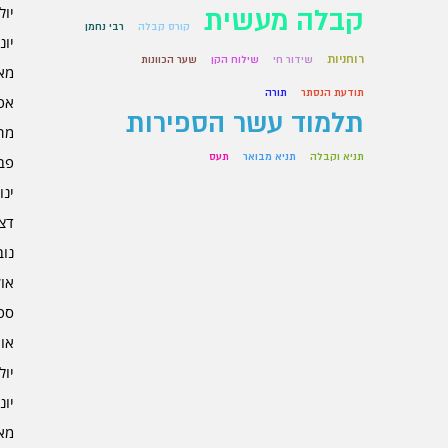
יולי 5
קבלה מעשית
קורס קבלה
רבי נחמן
יוני 5
רוחניות
שידור חי
שילוח הקן
שער הכוונות
מאי 5
תודעת הנסתר
תורה
אפרי
תלמוד עשר הספירות
מרץ 
תניא וקבלה
תניא מבואר
תעס
פברו
ינוא
דצמב
נובמ
אוקט
ספט
אוגו
יולי 4
יוני 4
מאי 4