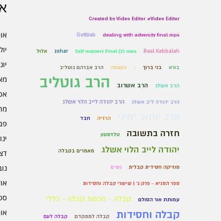
אר
Created by Video Editor #Video Editor
אוגו
Gottlieb
dealing with adversity final.mp4
יולי 6
Real Kabbalah
Self mastery Final (2).mp4
zohar
אלול
יוני 6
בורא
בני ברוך
ג
העצמה
הרב אברהם גוטליב
הרב גוטליב
מאי 6
הרב אשרוב
הרב אשלג
אפרי
הרב יהודה לייב הלוי אשלג
הרב יהודה ליב אשלג
מרץ 
הרב יוחאי ימיני
הרזיה
חבד
פברו
חזרה בתשובה
טלזסטון
ינוא
יהודה לייב הלוי אשלג
מאמרים בקבלה
דצמב
נובמ
מוזיקה חסידית קבלית
נשים
אוקט
ספר התניא - פרק ג' | שיעורי קבלה וחסידות
ספט
קבלה - חכמת קבלה - כללי
עמותת אור הסולם
אוגו
קבלה וחסידות
קבלה למתקדם
קבלה לעם