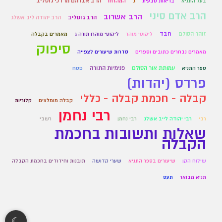
הרב אברהם מרדכי גוטליב
בעל התניא
בריאות טבעית
ג
המהרחו
הרב אדם סיני
הרב אשרוב
הרב גוטליב
הרב יהודה ליב אשלג
זוהר הסולם
חבד
ליקוטי מוהר
ליקוטי מוהרן תורה ג
מאמרים בקבלה
סיפוק
מאמרים נבחרים כתובים וספרים
סדרות שיעורים לצפייה
עמותת אור הסולם
פנימיות התורה
ספר התניא
פסח
פרדס (יהדות)
קבלה - חכמת קבלה - כללי
קבלה מומלצים
קלוריות
רבי נחמן
רבי
רבי יהודה לייב אשלג
רבי נחמן
רשבי
שאלות ותשובות בחכמת
הקבלה
שילוח הקן
שיעורים בספר התניא
שערי קדושה
תובנות וחידודים בחכמת הקבלה
תניא מבואר
תעס
☾