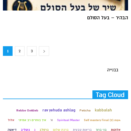
הבהיר – בעל הסולם
1
2
3
בבנייה
Tag Cloud
rav yehuda ashlag
kabbalah
Rebbe Gottlieb
Peticha
Self mastery Final (2).mp4
Spiritual Master
א'
איך בוחרים רב אמיתי
אלול
אלוקות
בני ברוך
בריאות טבעית
ברכת שלום
ברסלב
ג
גוטליב
דיאטה