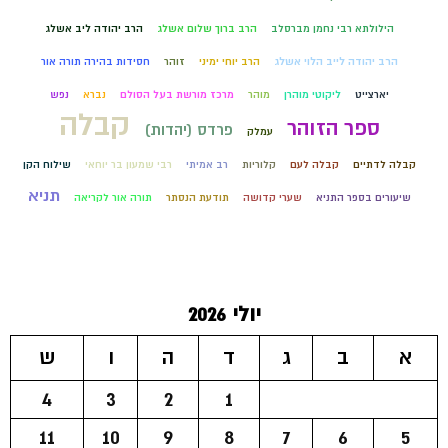
הילולתא רבי נחמן מברסלב
הרב ברוך שלום אשלג
הרב יהודה ליב אשלג
הרב יהודה לייב הלוי אשלג
הרב יוחי ימיני
זוהר
חסידות בהירה תורה אור
יארצייט
ליקוטי מוהרן
מוהר
מרכז מורשת בעל הסולם
נברא
נפש
קבלה
ספר הזוהר
פרדס (יהדות)
עמלק
קבלה לדתיים
קבלה לעם
קלוריות
רב אמיתי
רבי שמעון בר יוחאי
שילוח הקן
תניא
שיעורים בספר התניא
שערי קדושה
תודעת הנסתר
תורה אור לקריאה
יולי 2026
א
ב
ג
ד
ה
ו
ש
4
3
2
1
11
10
9
8
7
6
5