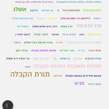
dealing with adversity final.mp4
Created by Video Editor #Video Editor
אשלג
Real Kabbalah
True Kabbalah
א'
אור אצילות
אלוקות
דיאטה
הילולתא רבי נחמן מברסלב
המהרחו
העצמה
הרב אברהם גוטליב
הרב אדם סיני
הרב אשלג
הרב ברוך שלום אשלג
התמודדות
זוהר הסולם
חטא
חרבות ברזל
טעימה
לימודי קבלה
ליקוטי מוהר״ן
מאמרים נבחרים כתובים וספרים
מסורת
מרכז מורשת בעל הסולם
נבואה
סולם יהודה
ספרים
עשר הספירות
פתיחה לחכמת הקבלה
קבלה לעם
קבלה סיכומים
קלוריות
רב אמיתי
רבי
רבי חיים ויטאל
רבי יהודה לייב אשלג
שאלות ותשובות בחכמת הקבלה
שומן
תורת הקבלה
תודעה
תובנות וחידודים בחכמת הקבלה
תניא
תיקוני הזהר
☾