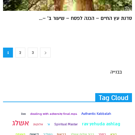
סדנת עץ החיים – הכנה לפסח – שיעור ב' –...
1
2
3
בבנייה
Tag Cloud
live
dealing with adversity final.mp4
Authentic Kabbalah
אשלג
rav yehuda ashlag
Spiritual Master
א'
אלוקות
בורא
בספר
ברוך שלום אשלג
בריאות
גוטליב
דיאטה
העצמה