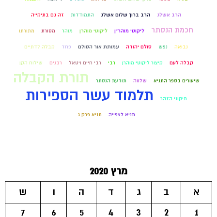
הרב אשלג
הרב ברוך שלום אשלג
התמודדות
זה גם בתיקייה
חכמת הנסתר
ליקוטי מוהר״ן
ליקוטי מוהרן
מוהר
מסורת
מתורתו
נבואה
נפש
סולם יהודה
עמותת אור הסולם
פחד
קבלה לדתיים
קבלה לעם
קיצור ליקוטי מוהרן
רבי
רבי חיים ויטאל
רבנים
שילוח הקן
תורת הקבלה
שיעורים בספר התניא
שלווה
תודעת הנסתר
תלמוד עשר הספירות
תיקוני הזהר
תניא לצפייה
תניא פרק ג
מרץ 2020
א
ב
ג
ד
ה
ו
ש
7
6
5
4
3
2
1