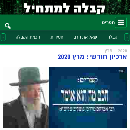
תפריט
קבלה
שאל את הרב
חסידות
חכמת הקבלה
הלכ
‹
›
2020
מרץ
ארכיון חודשי: מרץ 2020