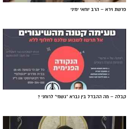
פרשת וירא – הרב יוחאי ימיני
קבלה – מה ההבדל בין נברא "גשמי" לרוחני ?