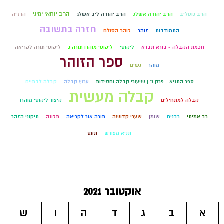
הרב יוחאי ימיני
הרב גוטליב
הרב יהודה אשלג
הרב יהודה ליב אשלג
הרזיה
חזרה בתשובה
התמודדות
זוהר
זוהר הסולם
חכמת הקבלה - בורא ונברא
ליקוטי
ליקוטי מוהרן תורה ג
ליקוטי תורה לקריאה
ספר הזוהר
מוהר
נשים
ספר התניא - פרק ג' | שיעורי קבלה וחסידות
ערוץ קבלה
קבלה לדתיים
קבלה מעשית
קבלה למתחילים
קיצור ליקוטי מוהרן
רב אמיתי
רבנים
שומן
שערי קדושה
תורה אור לקריאה
תזונה
תיקוני הזהר
תניא מפורש
תעס
אוקטובר 2021
א
ב
ג
ד
ה
ו
ש