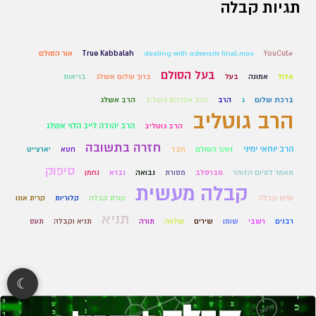
תגיות קבלה
#YouCut
dealing with adversity final.mp4
True Kabbalah
אור הסולם
בעל הסולם
אלול
אמונה
בעל
ברוך שלום אשלג
בריאות
ברכת שלום
ג
הרב
הרב אברהם גוטליב
הרב אשלג
הרב גוטליב
הרב יהודה לייב הלוי אשלג
הרב גוטליב
חזרה בתשובה
הרב יוחאי ימיני
זוהר הסולם
חבד
חטא
יארצייט
סיפוק
מאמר לסיום הזוהר
מברסלב
מסורת
נבואה
נברא
נחמן
קבלה מעשית
ערוץ קבלה
קורס קבלה
קלוריות
קרית אונו
תניא
רבנים
רשבי
שומן
שירים
שלווה
תורה
תניא וקבלה
תעס
☾