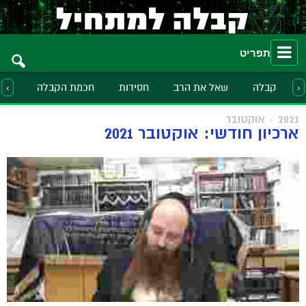
תפריט
קבלה
שאל את הרב
חסידות
חכמת הקבלה
הלכ
‹
›
2021
אוקטובר
ארכיון חודשי: אוקטובר 2021