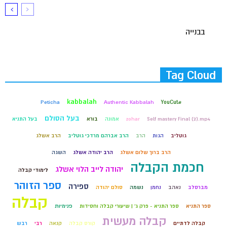
בבנייה
Tag Cloud
kabbalah
Peticha
Authentic Kabbalah
#YouCut
בעל הסולם
Self mastery Final (2).mp4
zohar
אמונה
בורא
בעל התניא
גוטליב
הגות
הרב
הרב אברהם מרדכי גוטליב
הרב אשלג
הרב ברוך שלום אשלג
הרב יהודה אשלג
השגה
חכמת הקבלה
יהודה לייב הלוי אשלג
לימודי קבלה
ספר הזוהר
ספירה
מברסלב
נאהב
נחמן
נשמה
סולם יהודה
קבלה
ספר התניא
ספר התניא - פרק ג' | שיעורי קבלה וחסידות
פנימיות
קבלה מעשית
קבלה לדתיים
קורס קבלה
קנאה
רבי
רבש