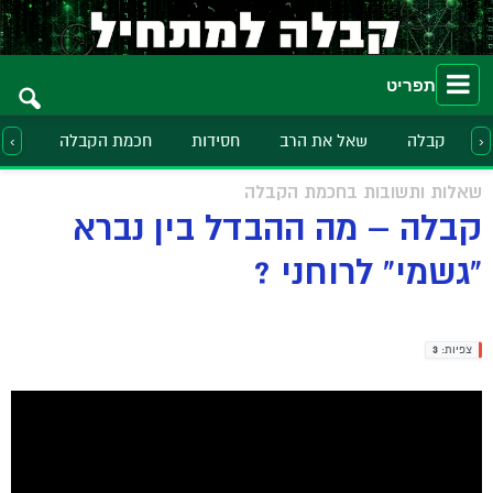
תפריט
קבלה
שאל את הרב
חסידות
חכמת הקבלה
הלכ
‹
›
שאלות ותשובות בחכמת הקבלה
קבלה – מה ההבדל בין נברא
"גשמי" לרוחני ?
צפיות:
3