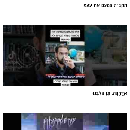
הקב"ה צמצם את עצמו
אַדְּרַבָּה, תֵּן בְּלִבֵּנוּ