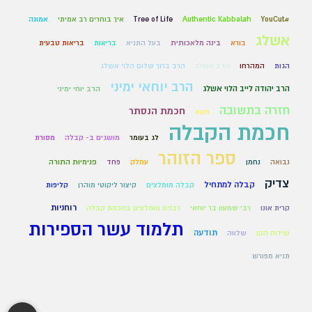
#YouCut
Authentic Kabbalah
Tree of Life
איך בוחרים רב אמיתי
אמונה
אשלג
בורא
בינה מלאכותית
בעל התניא
בריאות
בריאות טבעית
הגות
המהרחו
הרב אשלג
הרב ברוך שלום הלוי אשלג
הרב יוחאי ימיני
הרב יהודה לייב הלוי אשלג
הרב יוחי ימיני
חזרה בתשובה
חכמת הנסתר
חטא
חכמת הקבלה
לג בעומר
מושגים ב- קבלה
מסורת
ספר הזוהר
נבואה
נחמן
עמלק
פחד
פנימיות התורה
צדיק
קבלה למתחיל
קבלה מומלצים
קיצור ליקוטי מוהרן
קליפות
רוחניות
קרית אונו
רבי שמעון בר יוחאי
רבנים מומלצים בחכמת קבלה
תלמוד עשר הספירות
תודעה
שילוח הקן
שלווה
תניא מפורש