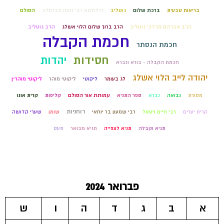
בריאות טבעית
ברכת שלום
גוטליב
הילולתא רבי נחמן מברסלב
הסולם
הרב אברהם מרדכי גוטליב
הרב ברוך שלום הלוי אשלג
הרב גוטליב
חכמת הקבלה
חכמת הנסתר
חסידות
יהדות
חכמת הקבלה - בורא ונברא
יהודה לייב הלוי אשלג
לג בעומר
ליקוטי
ליקוטי מוהר
ליקוטי מוהר״ן
מסורת
נבואה
נברא
ספר התניא
עמותת אור הסולם
קליפות
קרית אונו
רוחניות
קרית יערים
רבי חיים ויטאל
רבי שמעון בר יוחאי
שומן
שערי קדושה
תניא וקבלה
תניא לצפייה
תניא מבואר
תעס
פברואר 2024
א
ב
ג
ד
ה
ו
ש