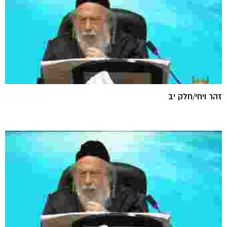
זהר ויחי/חלק יב