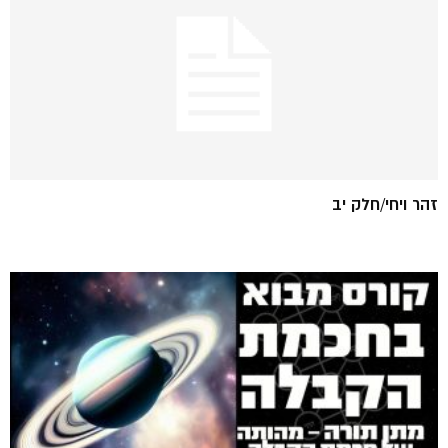
זהר ויחי/חלק יב