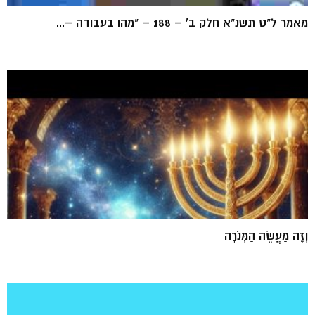
מאמר ל"ט תשנ"א חלק ב' – 188 – "מהו בעבודה –...
וְזֶה מַעֲשֵׂה הַמְּנֹרָה