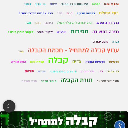
Tree of Life
zohar
איך בוחרים רב אמיתי
איסור
בני ברוך
בספר
בעל הסולם
בריאות טבעית
הגות
הרב
הרב אברהם מרדכי גוטליב
הרב יהודה אשלג
הרב יהודה לייב הלוי אשלג
השגה
זוהר
חבד
חסידות
חזרה בתשובה
יארצייט
ליקוטי מוהר
ליקוטי מוהרן תורה ג
נברא
סולם יהודה
ערוץ קבלה למתחיל - חכמת הקבלה
פחד
קבלה
צדיק
פנימיות
פנימיות התורה
קבלה לעם
קורס קבלה
תודעה
רב אמיתי
רבי
שילוח הקן
שיעורים בספר התניא
שירים
תורת הקבלה
תורה אור לקריאה
תיקוני הזהר
תניא וקבלה
☾