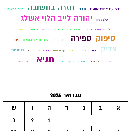
חזרה בתשובה
זוהר עם פירוש הסולם
חבד
חיים בריאים
יהודה לייב הלוי אשלג
טלזסטון
ליקוטי מוהרן תורה ג
מאמר לסיום הזוהר
מסורת
נבואה
נשמה
סיפוק
ספירה
עמותת אור הסולם
ספר התניא
פחד
צדיק
רוחניות
קורס קבלה
קנאה
קרית אונו
רב אמיתי
רבי
תניא
שומן
שידור חי
תורה
תיקוני הזהר
תניא מבואר
פברואר 2024
א
ב
ג
ד
ה
ו
ש
3
2
1