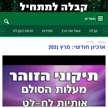
תפריט
קבלה
שאל את הרב
חסידות
חכמת הקבלה
הלכ
‹
›
2021
מרץ
ארכיון חודשי: מרץ 2021