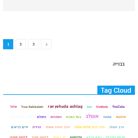
1
2
3
בבנייה
Tag Cloud
rav yehuda ashlag
#YouCut
Gottlieb
live
True Kabbalah
אלול
אשלג
הרב אדם סיני
אלוקות
אמונה
בעל התניא
המהרחו
הסולם
הרב אשלג
הרב ברוך שלום אשלג
הרב יהודה אשלג
הרזיה
חיים בריאים
חכמת הקבלה - בורא ונברא
טלזסטון
לג בעומר
ליקוטי מוהר
ליקוטי מוהרן