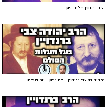
הרב ברנדווין – י"ח בניסן
הרב יהודה צבי ברנדויין – י"ח בניסן – יום פטירתו