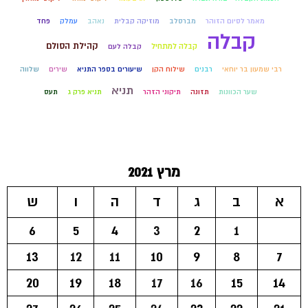
מאמר לסיום הזוהר
מברסלב
מוזיקה קבלית
נאהב
עמלק
פחד
קבלה
קהילת הסולם
קבלה למתחיל
קבלה לעם
רבי שמעון בר יוחאי
רבנים
שילוח הקן
שיעורים בספר התניא
שירים
שלווה
תניא
שער הכוונות
תזונה
תיקוני הזהר
תניא פרק ג
תעס
מרץ 2021
א
ב
ג
ד
ה
ו
ש
6
5
4
3
2
1
13
12
11
10
9
8
7
20
19
18
17
16
15
14