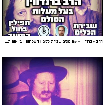
הרב #ברנדוין – #תיקונים שבירת כלים | השפחות | ב' אותות...