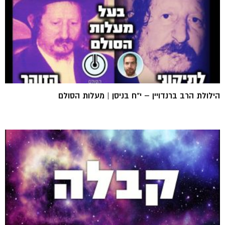
הילולת הרב ברנדויין – י"ח בניסן | מעלות הסולם