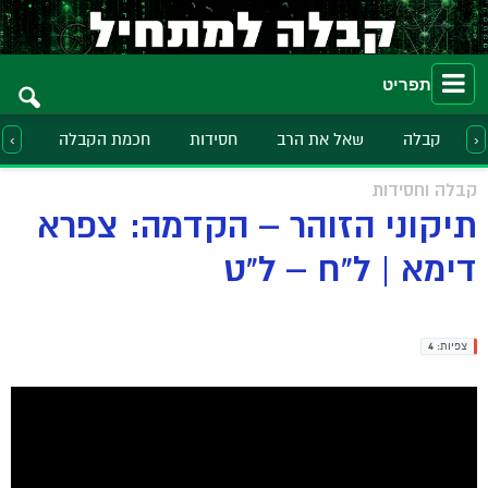
תפריט
קבלה
שאל את הרב
חסידות
חכמת הקבלה
הלכ
‹
›
קבלה וחסידות
תיקוני הזוהר – הקדמה: צפרא
דימא | ל"ח – ל"ט
צפיות:
4