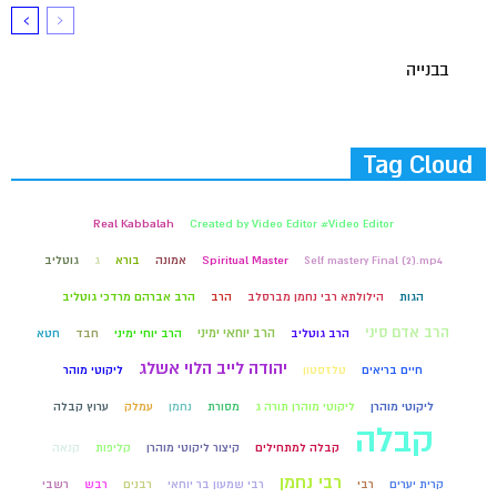
בבנייה
Tag Cloud
Real Kabbalah
Created by Video Editor #Video Editor
Self mastery Final (2).mp4
Spiritual Master
אמונה
בורא
ג
גוטליב
הגות
הילולתא רבי נחמן מברסלב
הרב
הרב אברהם מרדכי גוטליב
הרב אדם סיני
הרב יוחאי ימיני
הרב גוטליב
הרב יוחי ימיני
חבד
חטא
יהודה לייב הלוי אשלג
חיים בריאים
טלזסטון
ליקוטי מוהר
ליקוטי מוהרן
ליקוטי מוהרן תורה ג
מסורת
נחמן
עמלק
ערוץ קבלה
קבלה
קבלה למתחילים
קיצור ליקוטי מוהרן
קליפות
קנאה
רבי נחמן
קרית יערים
רבי
רבי שמעון בר יוחאי
רבנים
רבש
רשבי