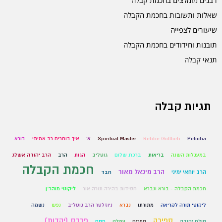
שאלות ותשובות בחכמת הקבלה
שיעורים לצפייה
תובנות וחידודים בחכמת הקבלה
תנאי קבלה
תגיות קבלה
Peticha
Rebbe Gottlieb
Spiritual Master
א'
איך בוחרים רב אמיתי
בורא
במעגלות השנה
בריאות
ברכת שלום
גוטליב
הגות
הרב
הרב יהודה אשלג
חכמת הקבלה
הרב מיכאל מאור
הרב יוחאי ימיני
חבד
חכמת הקבלה - בורא ונברא
חסידות בהירה תורה אור
ליקוטי מוהר״ן
ליקוטי תורה לקריאה
מתורתו
נברא
ניוזלטר הרב גוטליב
נפש
נשמה
ספירה
פרדס (יהדות)
סולם יהודה
ספרים
עמלק
פסח