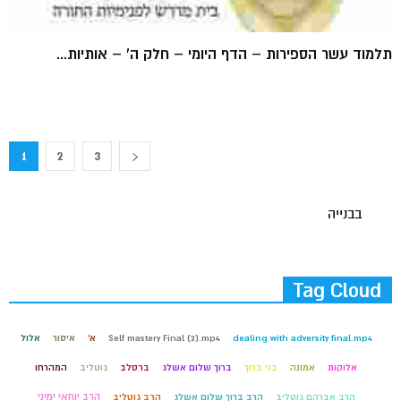
תלמוד עשר הספירות – הדף היומי – חלק ה' – אותיות...
1
2
3
בבנייה
Tag Cloud
dealing with adversity final.mp4
Self mastery Final (2).mp4
א'
איסור
אלול
אלוקות
אמונה
בני ברוך
ברוך שלום אשלג
ברסלב
גוטליב
המהרחו
הרב יוחאי ימיני
הרב אברהם גוטליב
הרב ברוך שלום אשלג
הרב גוטליב