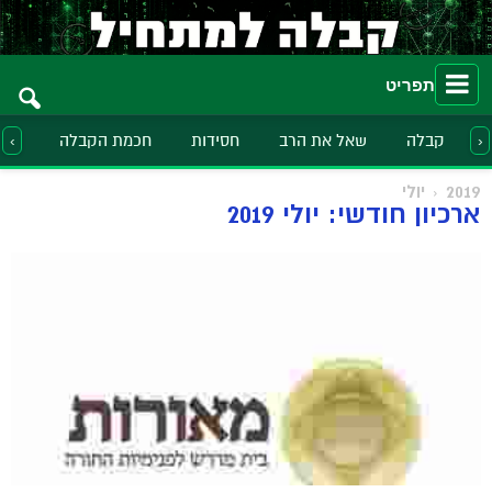
תפריט
קבלה
שאל את הרב
חסידות
חכמת הקבלה
הלכ
‹
›
2019
יולי
ארכיון חודשי: יולי 2019