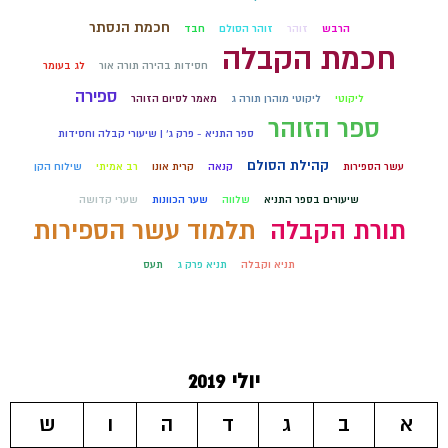
חכמת הנסתר
הרבש
זוהר
זוהר הסולם
חבד
חכמת הקבלה
חסידות בהירה תורה אור
לג בעומר
ספירה
ליקוטי
ליקוטי מוהרן תורה ג
מאמר לסיום הזוהר
ספר הזוהר
ספר התניא - פרק ג' | שיעורי קבלה וחסידות
קהילת הסולם
עשר הספירות
קנאה
קרית אונו
רב אמיתי
שילוח הקן
שיעורים בספר התניא
שלווה
שער הכוונות
שערי קדושה
תלמוד עשר הספירות
תורת הקבלה
תניא וקבלה
תניא פרק ג
תעס
יולי 2019
א
ב
ג
ד
ה
ו
ש