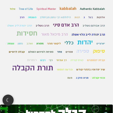
kabbalah
Authentic Kabbalah
Spiritual Master
Tree of Life
אלול
אלוקות
בעל
ג
הגות
הילולתא רבי נחמן מברסלב
העצמה
הרב
הרב אדם סיני
הרב אברהם גוטליב
הרב גוטליב
הרב יהודה ליב אשלג
חסידות
הרב מיכאל מאור
הרב יהודה לייב הלוי אשלג
יהדות
כללי
יארצייט
ליקוטי מוהר
מסורת
נאהב
נחמן
נשמה
סיפוק
ספירה
ספרים
פחד
פתיחה לפירוש הסולם
קבלה לדתיים
רוחניות
קבלה למתקדם
קורס קבלה
רב אמיתי
רבי
רבש
תורת הקבלה
שיר יסדותיו בההרי קודש
תודעת הנסתר
תנאי קבלה
תניא פרק ג
תעס
☾