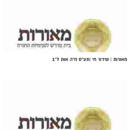
מאורות | שידור חי |תע"ס ח"ה אות ל"ב