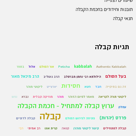
תובנות וחידודים בחכמת הקבלה
תנאי קבלה
תגיות קבלה
kabbalah
Authentic Kabbalah
Peticha
אור הסולם
אלול
בספר
בעל הסולם
הרב מיכאל מאור
הילולתא רבי נחמן מברסלב
הרב גוטליב
חסידות
זה גם בתיקייה
חבד
חטא
יארצייט
ליקוטי מוהר
ליקוטי תורה לקריאה
מאמר לסיום הזוהר
מוהר
מוזיקה קבלית
נברא
נפש
ערוץ קבלה למתחיל - חכמת הקבלה
עמלק
קבלה
פרדס (יהדות)
פתיחה לפירוש הסולם
קבלה לדתיים
קבלה למתחילים
קיצור ליקוטי מוהרן
קנאה
קרית אונו
רב אמיתי
רבי