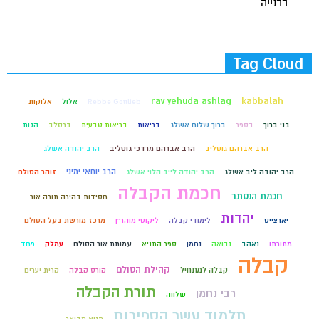
בבנייה
Tag Cloud
rav yehuda ashlag
kabbalah
Rebbe Gottlieb
אלול
אלוקות
בני ברוך
בספר
ברוך שלום אשלג
בריאות
בריאות טבעית
ברסלב
הגות
הרב אברהם גוטליב
הרב אברהם מרדכי גוטליב
הרב יהודה אשלג
הרב יוחאי ימיני
הרב יהודה ליב אשלג
הרב יהודה לייב הלוי אשלג
זוהר הסולם
חכמת הקבלה
חכמת הנסתר
חסידות בהירה תורה אור
יהדות
יארצייט
לימודי קבלה
ליקוטי מוהר״ן
מרכז מורשת בעל הסולם
מתורתו
נאהב
נבואה
נחמן
ספר התניא
עמותת אור הסולם
עמלק
פחד
קבלה
קהילת הסולם
קבלה למתחיל
קורס קבלה
קרית יערים
תורת הקבלה
רבי נחמן
שלווה
תלמוד עשר הספירות
תניא מבואר