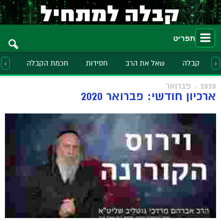
תפריט
קבלה
שאל את הרב
חסידות
חכמת הקבלה
הלכ
‹
›
2020
פברואר
ארכיון חודשי: פברואר 2020