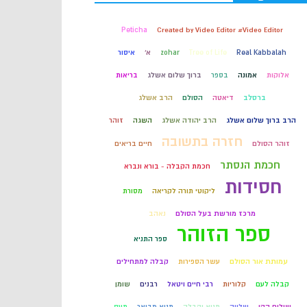
קבלה
Peticha
Created by Video Editor #Video Editor
Real Kabbalah
Tree of Life
zohar
א'
איסור
חכמת הקבלה
אלוקות
אמונה
בספר
ברוך שלום אשלג
בריאות
ברסלב
דיאטה
הסולם
הרב אשלג
הרב ברוך שלום אשלג
הרב יהודה אשלג
השגה
זוהר
חזרה בתשובה
זוהר הסולם
חיים בריאים
חכמת הנסתר
חכמת הקבלה - בורא ונברא
חסידות
ליקוטי תורה לקריאה
מסורת
מרכז מורשת בעל הסולם
נאהב
ספר הזוהר
ספר התניא
עמותת אור הסולם
עשר הספירות
קבלה למתחילים
קבלה לעם
קלוריות
רבי חיים ויטאל
רבנים
שומן
שילוח הקן
שלווה
תניא וקבלה
תניא מבואר
תעס