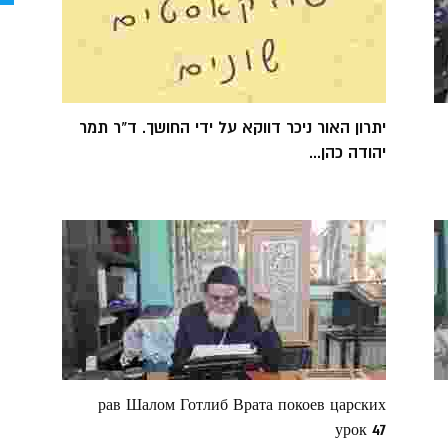
יתרון האור ניכר דווקא על ידי החושך. ד"ר תמר
יהודה כהן...
рав Шалом Готлиб Врата покоев царских
урок 47