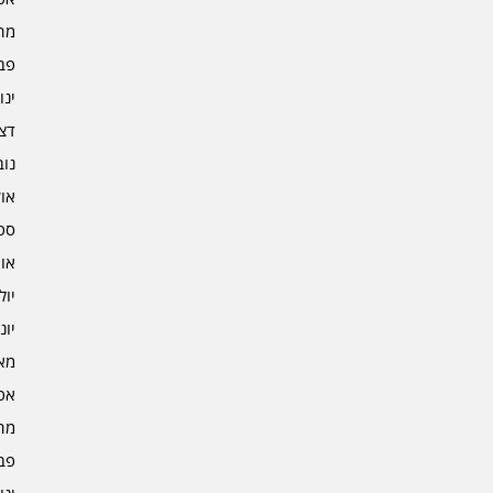
מרץ 
פברו
ינוא
דצמב
נובמ
אוקט
ספט
אוגו
יולי 3
יוני 3
מאי 3
אפרי
מרץ 
פברו