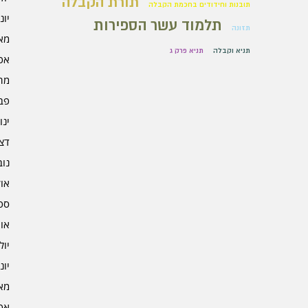
תורת הקבלה
תובנות וחידודים בחכמת הקבלה
יוני 5
תלמוד עשר הספירות
תזונה
מאי 5
תניא וקבלה
תניא פרק ג
אפרי
מרץ 
פברו
ינוא
דצמב
נובמ
אוקט
ספט
אוגו
יולי 4
יוני 4
מאי 4
אפרי