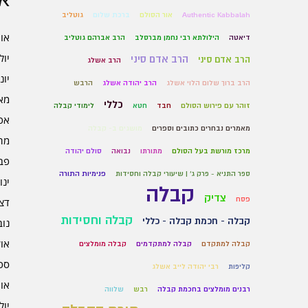
אר
Authentic Kabbalah
אור הסולם
ברכת שלום
גוטליב
אוגו
דיאטה
הילולתא רבי נחמן מברסלב
הרב אברהם גוטליב
יולי 6
הרב אדם סיני
הרב אדם סיני
הרב אשלג
יוני 6
הרב ברוך שלום הלוי אשלג
הרב יהודה אשלג
הרבש
מאי 6
כללי
זוהר עם פירוש הסולם
חבד
חטא
לימודי קבלה
אפרי
מאמרים נבחרים כתובים וספרים
מושגים ב- קבלה
מרץ 
מרכז מורשת בעל הסולם
מתורתו
נבואה
סולם יהודה
פברו
ספר התניא - פרק ג' | שיעורי קבלה וחסידות
פנימיות התורה
ינוא
קבלה
צדיק
פסח
דצמב
קבלה וחסידות
קבלה - חכמת קבלה - כללי
נובמ
אוקט
קבלה למתקדם
קבלה למתקדמים
קבלה מומלצים
ספט
קליפות
רבי יהודה לייב אשלג
אוגו
רבנים מומלצים בחכמת קבלה
רבש
שלווה
יולי 5