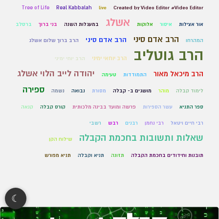
Tree of Life
Real Kabbalah
live
Created by Video Editor #Video Editor
אשלג
אור אצילות
איסור
אלוקות
במעגלות השנה
בני ברוך
ברסלב
הרב אדם סיני
הרב אדם סיני
המהרחו
הרב ברוך שלום אשלג
הרב גוטליב
הרב יוחאי ימיני
הרב יוחי ימיני
יהודה לייב הלוי אשלג
הרב מיכאל מאור
התמודדות
טעימה
ספירה
לימוד קבלה
מוהר
מושגים ב- קבלה
מסורת
נבואה
נשמה
ספר התניא
עשר הספירות
פרשה ומועד בבינה מלכותית
קורס קבלה
קנאה
רבי חיים ויטאל
רבי נחמן
רבנים
רבש
רשבי
שאלות ותשובות בחכמת הקבלה
שילוח הקן
תובנות וחידודים בחכמת הקבלה
תזונה
תניא וקבלה
תניא מפורש
☾