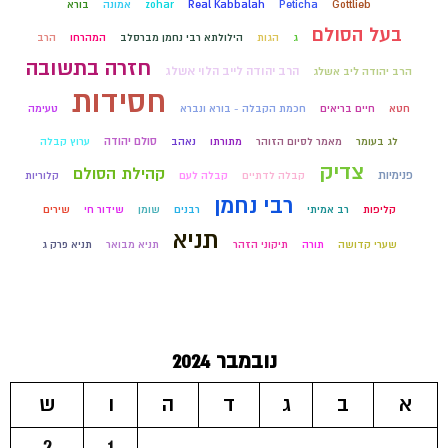
Gottlieb
Peticha
Real Kabbalah
zohar
אמונה
בורא
בעל הסולם
ג
הגות
הילולתא רבי נחמן מברסלב
המהרחו
הרב
חזרה בתשובה
הרב יהודה לייב הלוי אשלג
הרב יהודה ליב אשלג
חסידות
חטא
חיים בריאים
חכמת הקבלה - בורא ונברא
טעימה
סולם יהודה
לג בעומר
מאמר לסיום הזוהר
מתורתו
נאהב
ערוץ קבלה
צדיק
קהילת הסולם
פנימיות
קבלה לדתיים
קבלה לעם
קלוריות
רבי נחמן
קליפות
רב אמיתי
רבנים
שומן
שידור חי
שירים
תניא
שערי קדושה
תורה
תיקוני הזהר
תניא מבואר
תניא פרק ג
נובמבר 2024
א
ב
ג
ד
ה
ו
ש
2
1