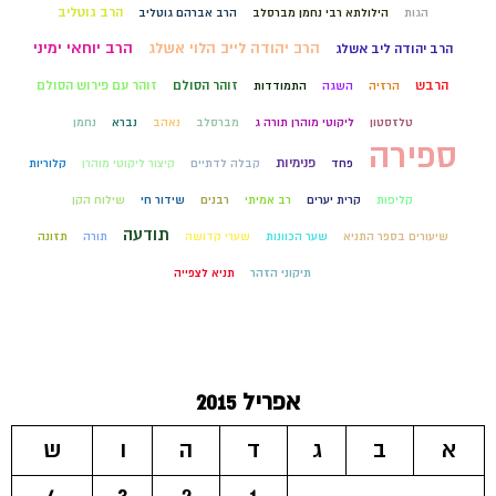
הרב גוטליב
הגות
הילולתא רבי נחמן מברסלב
הרב אברהם גוטליב
הרב יהודה לייב הלוי אשלג
הרב יוחאי ימיני
הרב יהודה ליב אשלג
הרבש
זוהר הסולם
זוהר עם פירוש הסולם
הרזיה
השגה
התמודדות
טלזסטון
ליקוטי מוהרן תורה ג
מברסלב
נאהב
נברא
נחמן
ספירה
פנימיות
פחד
קבלה לדתיים
קיצור ליקוטי מוהרן
קלוריות
קליפות
קרית יערים
רב אמיתי
רבנים
שידור חי
שילוח הקן
תודעה
שיעורים בספר התניא
שער הכוונות
שערי קדושה
תורה
תזונה
תיקוני הזהר
תניא לצפייה
אפריל 2015
א
ב
ג
ד
ה
ו
ש