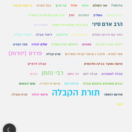
Peticha
אור הסולם
איסור
אלול
בני ברוך
בעל התניא
בריאות טבעית
ברכת שלום
גוטליב
המהרחו
הרב
הרב אברהם מרדכי גוטליב
הרב אדם סיני
הרב ברוך שלום הלוי אשלג
התמודדות
זוהר עם פירוש הסולם
חיים בריאים
טלזסטון
לימוד קבלה
לימודי קבלה
ליקוטי תורה לקריאה
מתורתו
ניוזלטר הרב גוטליב
סולם יהודה
ספר התניא
פרדס (יהדות)
ספר התניא - פרק ג' | שיעורי קבלה וחסידות
ערוץ קבלה
פרשה ומועד בבינה מלכותית
פתיחה לפירוש הסולם
קבלה לדתיים
רבי נחמן
קבלה למתקדם
קבלה לעם
רבי נחמן
רבנים
רבנים מומלצים בחכמת קבלה
שילוח הקן
שיעורים לצפייה
שער הכוונות
תורת הקבלה
תודעת הנסתר
תיקוני הזהר
תניא וקבלה
תעס
☾