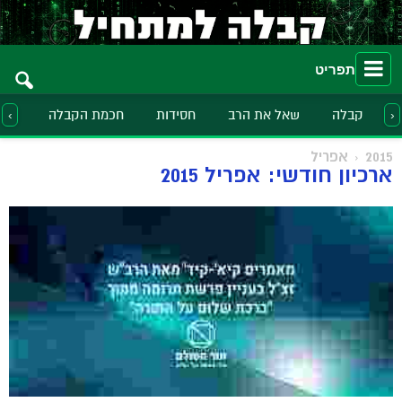
תפריט
קבלה
שאל את הרב
חסידות
חכמת הקבלה
הלכ
‹
›
2015
אפריל
ארכיון חודשי: אפריל 2015