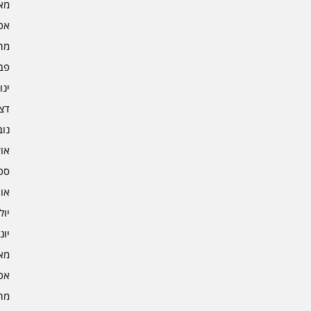
מאי 5
אפרי
מרץ 
פברו
ינוא
דצמב
נובמ
אוקט
ספט
אוגו
יולי 4
יוני 4
מאי 4
אפרי
מרץ 