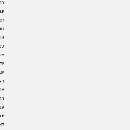
פברו
ינוא
דצמב
נובמ
אוקט
ספט
אוגו
יולי 3
יוני 3
מאי 3
אפרי
מרץ 
פברו
ינוא
דצמב