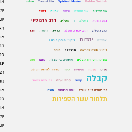
אוגו
zohar
Tree of Life
Spiritual Master
Rebbe Gottlieb
יולי 6
אור אצילות
אור הסולם
איסור
אמונה
בספר
יוני 6
הרב אדם סיני
בעל התניא
ברסלב
ג
גוטליב
מאי 6
הרב גוטליב
הרב יהודה אשלג
הרזיה
השגה
חבד
אפרי
יהדות
יארצייט
ליקוטי מוהרן תורה ג
מרץ 
ליקוטי תורה לקריאה
מברסלב
מוהר
פברו
מוזיקה חסידית קבלית
מושגים ב- קבלה
נחמן
נפש
ינוא
נשים
נשמה
פנימיות
פסח
פתיחה לפירוש הסולם
דצמב
קבלה
נובמ
קנאה
קרית יערים
רבי חיים ויטאל
אוקט
רבי יהודה לייב אשלג
שער הכוונות
תורה
תלמוד עשר הספירות
ספט
אוגו
יולי 5
יוני 5