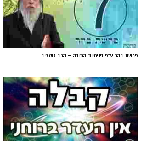
פרשת בהר ע"פ פנימיות התורה – הרב גוטליב