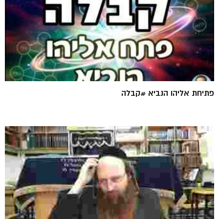
פתיחת אליהו הנביא #קבלה