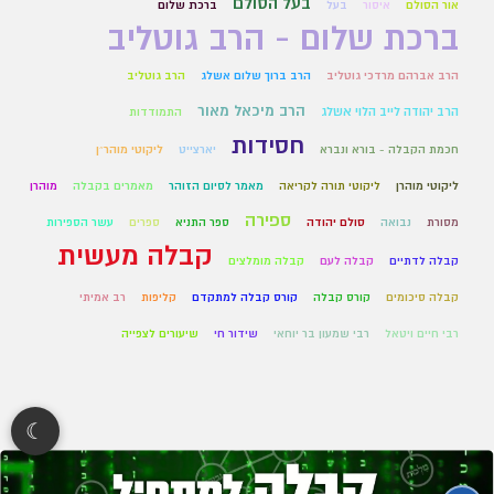
בעל הסולם
אור הסולם
איסור
בעל
ברכת שלום
ברכת שלום - הרב גוטליב
הרב אברהם מרדכי גוטליב
הרב ברוך שלום אשלג
הרב גוטליב
הרב מיכאל מאור
הרב יהודה לייב הלוי אשלג
התמודדות
חסידות
חכמת הקבלה - בורא ונברא
יארצייט
ליקוטי מוהר״ן
ליקוטי מוהרן
ליקוטי תורה לקריאה
מאמר לסיום הזוהר
מאמרים בקבלה
מוהרן
ספירה
מסורת
נבואה
סולם יהודה
ספר התניא
ספרים
עשר הספירות
קבלה מעשית
קבלה לדתיים
קבלה לעם
קבלה מומלצים
קבלה סיכומים
קורס קבלה
קורס קבלה למתקדם
קליפות
רב אמיתי
רבי חיים ויטאל
רבי שמעון בר יוחאי
שידור חי
שיעורים לצפייה
☾