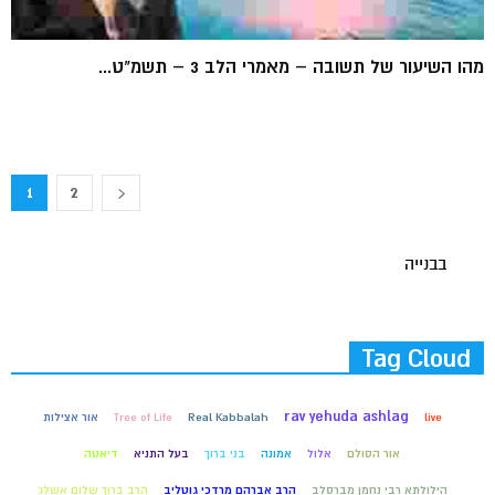
מהו השיעור של תשובה – מאמרי הלב 3 – תשמ"ט...
1
2
בבנייה
Tag Cloud
rav yehuda ashlag
live
Real Kabbalah
Tree of Life
אור אצילות
אור הסולם
אלול
אמונה
בני ברוך
בעל התניא
דיאטה
הילולתא רבי נחמן מברסלב
הרב אברהם מרדכי גוטליב
הרב ברוך שלום אשלג