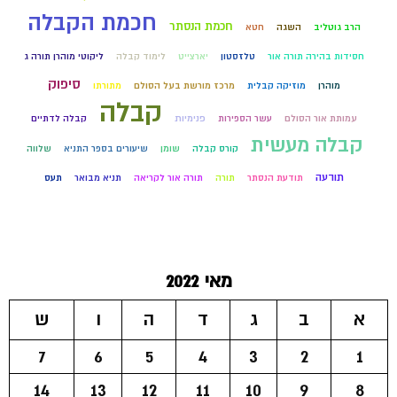
חכמת הקבלה
חכמת הנסתר
הרב גוטליב
השגה
חטא
חסידות בהירה תורה אור
טלזסטון
יארצייט
לימוד קבלה
ליקוטי מוהרן תורה ג
סיפוק
מוהרן
מוזיקה קבלית
מרכז מורשת בעל הסולם
מתורתו
קבלה
עמותת אור הסולם
עשר הספירות
פנימיות
קבלה לדתיים
קבלה מעשית
קורס קבלה
שומן
שיעורים בספר התניא
שלווה
תודעה
תודעת הנסתר
תורה
תורה אור לקריאה
תניא מבואר
תעס
מאי 2022
א
ב
ג
ד
ה
ו
ש
7
6
5
4
3
2
1
14
13
12
11
10
9
8