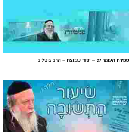
ספירת העומר 27 – יסוד שבנצח – הרב גוטליב