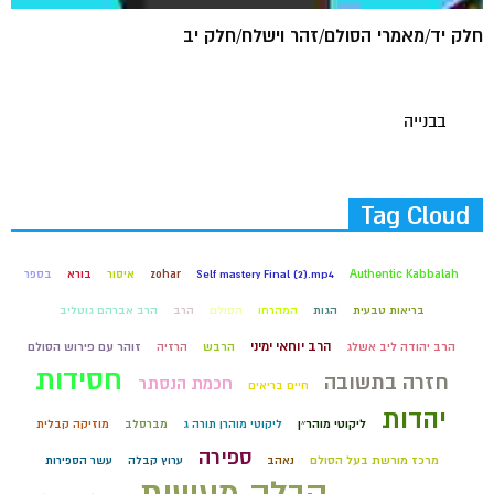
חלק יד/מאמרי הסולם/זהר וישלח/חלק יב
בבנייה
Tag Cloud
Authentic Kabbalah
Self mastery Final (2).mp4
zohar
איסור
בורא
בספר
בריאות טבעית
הגות
המהרחו
הסולם
הרב
הרב אברהם גוטליב
הרב יוחאי ימיני
הרב יהודה ליב אשלג
הרבש
הרזיה
זוהר עם פירוש הסולם
חסידות
חזרה בתשובה
חכמת הנסתר
חיים בריאים
יהדות
ליקוטי מוהר״ן
ליקוטי מוהרן תורה ג
מברסלב
מוזיקה קבלית
ספירה
מרכז מורשת בעל הסולם
נאהב
ערוץ קבלה
עשר הספירות
קבלה מעשית