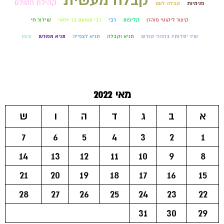
קהילת הסולם
פנימיות
קבלה לעם
קיצור ליקוטי מוהרן
קליפות
רבי
רבי שמעון בר יוחאי
שידור חי
שיר יסדותיו בההרי קודש
תניא וקבלה
תניא לצפייה
תניא מפורש
תעס
מאי 2022
א
ב
ג
ד
ה
ו
ש
7
6
5
4
3
2
1
14
13
12
11
10
9
8
21
20
19
18
17
16
15
28
27
26
25
24
23
22
31
30
29