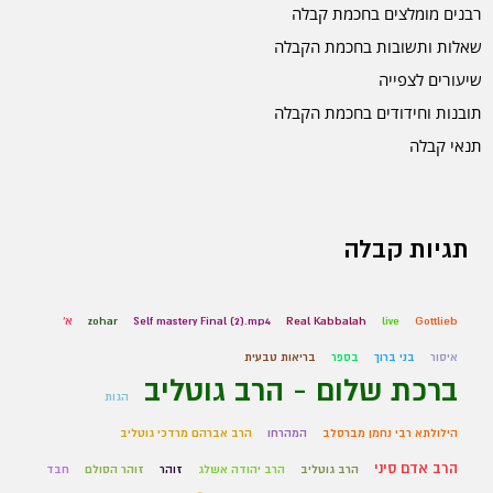
רבנים מומלצים בחכמת קבלה
שאלות ותשובות בחכמת הקבלה
שיעורים לצפייה
תובנות וחידודים בחכמת הקבלה
תנאי קבלה
תגיות קבלה
Gottlieb
live
Real Kabbalah
Self mastery Final (2).mp4
zohar
א'
איסור
בני ברוך
בספר
בריאות טבעית
ברכת שלום - הרב גוטליב
הגות
הילולתא רבי נחמן מברסלב
המהרחו
הרב אברהם מרדכי גוטליב
הרב אדם סיני
הרב גוטליב
הרב יהודה אשלג
זוהר
זוהר הסולם
חבד