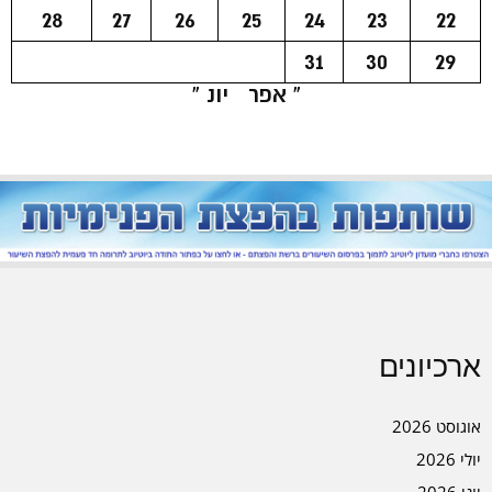
28
27
26
25
24
23
22
31
30
29
« אפר
יונ »
ארכיונים
אוגוסט 2026
יולי 2026