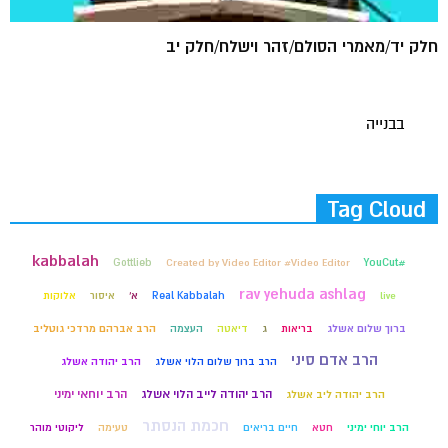
חלק יד/מאמרי הסולם/זהר וישלח/חלק יב
בבנייה
Tag Cloud
kabbalah
Gottlieb
Created by Video Editor #Video Editor
#YouCut
rav yehuda ashlag
live
Real Kabbalah
א'
איסור
אלוקות
ברוך שלום אשלג
בריאות
ג
דיאטה
העצמה
הרב אברהם מרדכי גוטליב
הרב אדם סיני
הרב ברוך שלום הלוי אשלג
הרב יהודה אשלג
הרב יהודה לייב הלוי אשלג
הרב יוחאי ימיני
הרב יהודה ליב אשלג
חכמת הנסתר
הרב יוחי ימיני
חטא
חיים בריאים
טעימה
ליקוטי מוהר