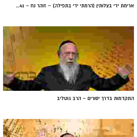
ארימת ידי בצלותין (הרמתי ידי בתפילה) – זוהר נח – 41...
התקדמות בדרך יסורים – הרב גוטליב