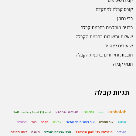
קבלה סיכומים
קורס קבלה למתקדם
רבי נחמן
רבנים מומלצים בחכמת קבלה
שאלות ותשובות בחכמת הקבלה
שיעורים לצפייה
תובנות וחידודים בחכמת הקבלה
תנאי קבלה
תגיות קבלה
kabbalah
Self mastery Final (2).mp4
Rebbe Gottlieb
Peticha
live
zohar
אור הסולם
איך בוחרים רב אמיתי
אמונה
בספר
בעל
ברסלב
גוטליב
הילולתא רבי נחמן מברסלב
הרב אברהם גוטליב
השגה
זוהר הסולם