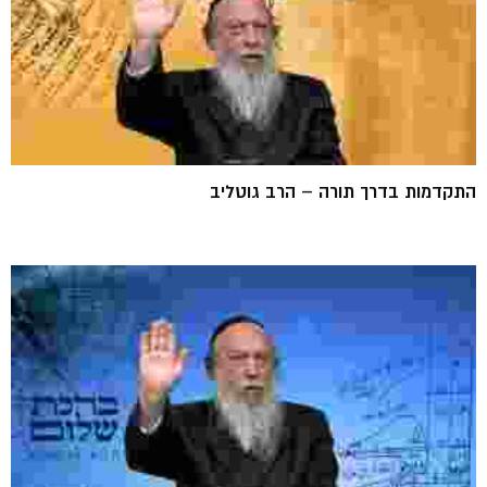
התקדמות בדרך תורה – הרב גוטליב