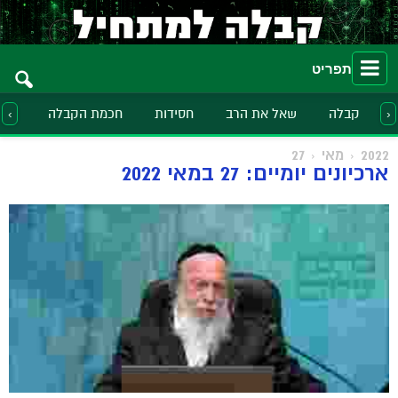
תפריט
קבלה
שאל את הרב
חסידות
חכמת הקבלה
הלכ
‹
›
2022
מאי
27
ארכיונים יומיים: 27 במאי 2022