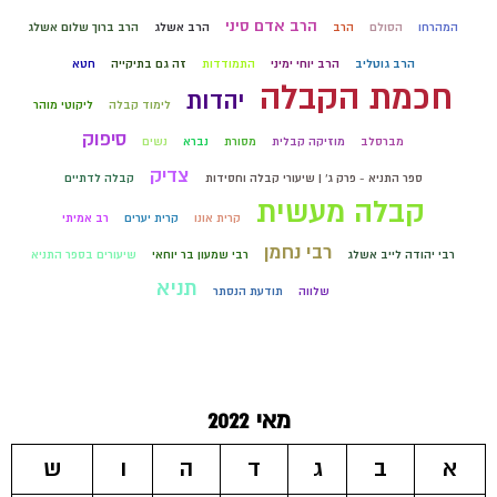
הרב אדם סיני
המהרחו
הסולם
הרב
הרב אשלג
הרב ברוך שלום אשלג
הרב גוטליב
הרב יוחי ימיני
התמודדות
זה גם בתיקייה
חטא
חכמת הקבלה
יהדות
לימוד קבלה
ליקוטי מוהר
סיפוק
מברסלב
מוזיקה קבלית
מסורת
נברא
נשים
צדיק
ספר התניא - פרק ג' | שיעורי קבלה וחסידות
קבלה לדתיים
קבלה מעשית
קרית אונו
קרית יערים
רב אמיתי
רבי נחמן
רבי יהודה לייב אשלג
רבי שמעון בר יוחאי
שיעורים בספר התניא
תניא
שלווה
תודעת הנסתר
מאי 2022
א
ב
ג
ד
ה
ו
ש