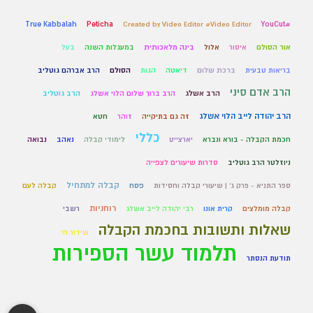
True Kabbalah
Peticha
Created by Video Editor #Video Editor
#YouCut
אור הסולם
איסור
אלול
בינה מלאכותית
במעגלות השנה
בעל
בריאות טבעית
ברכת שלום
דיאטה
הגות
הסולם
הרב אברהם גוטליב
הרב אדם סיני
הרב אשלג
הרב ברוך שלום הלוי אשלג
הרב גוטליב
הרב יהודה לייב הלוי אשלג
זה גם בתיקייה
זוהר
חטא
כללי
חכמת הקבלה - בורא ונברא
יארצייט
לימודי קבלה
נאהב
נבואה
ניוזלטר הרב גוטליב
סדרות שיעורים לצפייה
קבלה למתחיל
ספר התניא - פרק ג' | שיעורי קבלה וחסידות
פסח
קבלה לעם
רוחניות
קבלה מומלצים
קרית אונו
רבי יהודה לייב אשלג
רשבי
שאלות ותשובות בחכמת הקבלה
שידור חי
תלמוד עשר הספירות
תודעת הנסתר