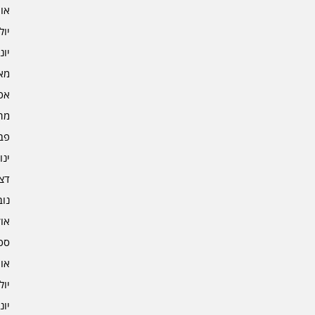
אוגו
יולי 2
יוני 2
מאי 2
אפרי
מרץ 
פברו
ינוא
דצמב
נובמ
אוקט
ספט
אוגו
יולי 1
יוני 1