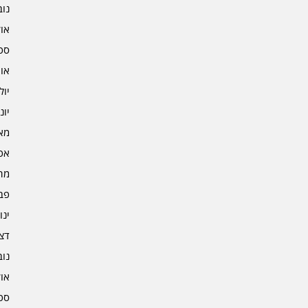
נובמ
אוקט
ספט
אוגו
יולי 3
יוני 3
מאי 3
אפרי
מרץ 
פברו
ינוא
דצמב
נובמ
אוקט
ספט