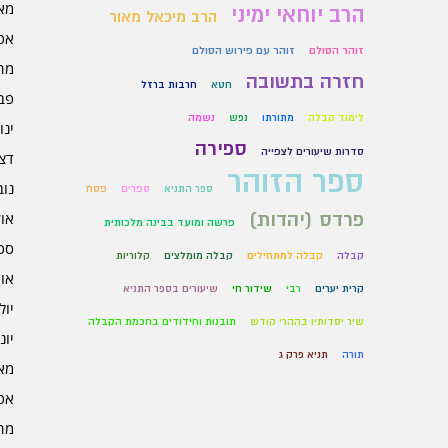
מאי 6
הרב יוחאי ימיני
הרב מיכאל מאור
אפרי
זוהר הסולם
זוהר עם פירוש הסולם
מרץ 
חזרה בתשובה
חטא
חרבות ברזל
פברו
לימוד קבלה
מתורתו
נפש
נשמה
ינוא
ספירה
סדרות שיעורים לצפייה
דצמב
ספר הזוהר
נובמ
ספר התניא
ספרים
פסח
פרדס (יהדות)
אוקט
פרשה ומועד בבינה מלכותית
ספט
קבלה
קבלה למתחילים
קבלה מומלצים
קלוריות
אוגו
קרית יערים
רבי
שידור חי
שיעורים בספר התניא
יולי 5
שיר יסדותיו בההרי קודש
תובנות וחידודים בחכמת הקבלה
יוני 5
תורה
תניא פרק ג
מאי 5
אפרי
מרץ 