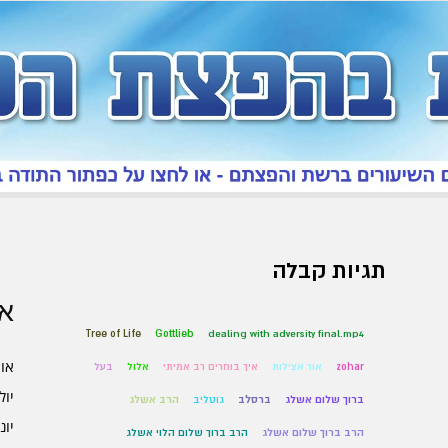
תגיות קבלה
אר
Tree of Life
Gottlieb
dealing with adversity final.mp4
אוגו
zohar
אור אצילות
איך בוחרים רב אמיתי
אלול
בעל
יולי 6
ברוך שלום אשלג
ברסלב
גוטליב
הרב אשלג
יוני 6
הרב ברוך שלום אשלג
הרב ברוך שלום הלוי אשלג