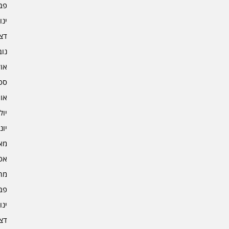
פברו
ינוא
דצמב
נובמ
אוקט
ספט
אוגו
יולי 4
יוני 4
מאי 4
אפרי
מרץ 
פברו
ינוא
דצמב