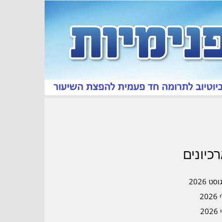
כיונים
סט 2026
202
202