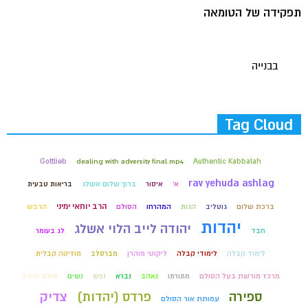
תפקידה של הטומאה
בבנייה
Tag Cloud
Gottlieb
dealing with adversity final.mp4
Authentic Kabbalah
rav yehuda ashlag
א'
איסור
ברוך שלום אשלג
בריאות טבעית
הרב יוחאי ימיני
ברכת שלום
גוטליב
הגות
המהרחו
הסולם
הרבש
יהדות
יהודה לייב הלוי אשלג
חבד
לג בעומר
לימוד קבלה
לימודי קבלה
ליקוטי מוהרן
מברסלב
מוזיקה קבלית
מרכז מורשת בעל הסולם
מתורתו
נאהב
נברא
נפש
נשים
סולם יהודה
ספירה
פרדס (יהדות)
צדיק
עמותת אור הסולם