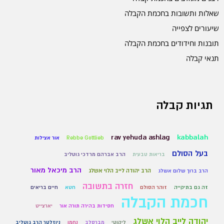
שאלות ותשובות בחכמת הקבלה
שיעורים לצפייה
תובנות וחידודים בחכמת הקבלה
תנאי קבלה
תגיות קבלה
rav yehuda ashlag
kabbalah
Rebbe Gottlieb
אור אצילות
בעל הסולם
בריאות טבעית
הרב אברהם מרדכי גוטליב
הרב מיכאל מאור
הרב יהודה לייב הלוי אשלג
הרב ברוך שלום אשלג
חזרה בתשובה
זה גם בתיקייה
זוהר הסולם
חטא
חיים בריאים
חכמת הקבלה
חסידות בהירה תורה אור
יארצייט
יהודה לייב הלוי אשלג
ליקוטי
מברסלב
נחמן
ניוזלטר הרב גוטליב