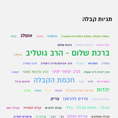
תגיות קבלה
אשלג
Created by Video Editor #Video Editor
Gottlieb
אמונה
בורא
בעל התניא
בריאות טבעית
ברכת שלום
ברכת שלום - הרב גוטליב
ברסלב
גוטליב
המהרחו
העצמה
הרב אברהם מרדכי גוטליב
הרב גוטליב
הרב יוחאי ימיני
הרב מיכאל מאור
הרב יהודה ליב אשלג
השגה
חכמת הקבלה
התמודדות
זוהר
חבד
חרבות ברזל
יהדות
מוזיקה חסידית קבלית
נבואה
נברא
נשמה
עמלק
פרדס (יהדות)
צדיק
פנימיות התורה
קבלה - חכמת קבלה - כללי
קבלה למתחיל
קבלה לדתיים
קבלה לעם
קהילת הסולם
קבלה מומלצים
רבי
רשבי
שידור חי
שיעורים לצפייה