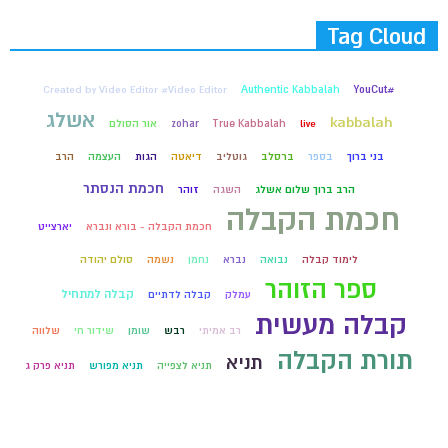
Tag Cloud
Created by Video Editor #Video Editor
Authentic Kabbalah
#YouCut
אשלג
kabbalah
live
True Kabbalah
zohar
אור הסולם
בני ברוך
בספר
ברסלב
גוטליב
דיאטה
הגות
העצמה
הרב
חכמת הנסתר
הרב ברוך שלום אשלג
השגה
זוהר
חכמת הקבלה
חכמת הקבלה - בורא ונברא
יארצייט
לימוד קבלה
נבואה
נברא
נחמן
נשמה
סולם יהודה
ספר הזוהר
קבלה למתחיל
עמלק
קבלה לדתיים
קבלה מעשית
רב אמיתי
רבש
שומן
שידור חי
שלווה
תורת הקבלה
תניא
תניא לצפייה
תניא מפורש
תניא פרק ג