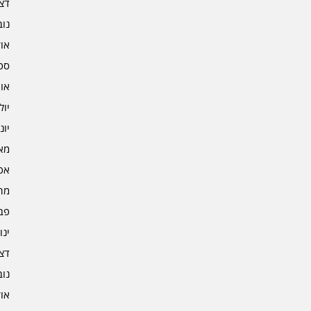
דצמב
נובמ
אוקט
ספט
אוגו
יולי 3
יוני 3
מאי 3
אפרי
מרץ 
פברו
ינוא
דצמב
נובמ
אוקט