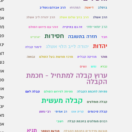
יוני 6
ברסלב
דיאטה
המהרחו
הרב אברהם גוטליב
מאי 6
אפרי
הרב אשלג
הרב ברוך שלום אשלג
הרב יהודה ליב אשלג
מרץ 
הרב יוחאי ימיני
זה גם בתיקייה
זוהר עם פירוש הסולם
חסידות
פברו
חזרה בתשובה
חבד
יארצייט
ינוא
יהדות
יהודה לייב הלוי אשלג
לימוד קבלה
דצמב
מוהר
מוזיקה קבלית
מרכז מורשת בעל הסולם
נבואה
נובמ
נברא
נפש
נשים
אוקט
ערוץ קבלה למתחיל - חכמת
ספט
הקבלה
אוגו
פתיחה לחכמת הקבלה
פתיחה לפירוש הסולם
קבלה לעם
יולי 5
קבלה מעשית
קבלה מומלצים
יוני 5
קבלה סיכומים
קרית אונו
רב אמיתי
רבי נחמן
מאי 5
רבנים מומלצים בחכמת קבלה
רשבי
אפרי
תניא
תובנות וחידודים בחכמת הקבלה
תודעת הנסתר