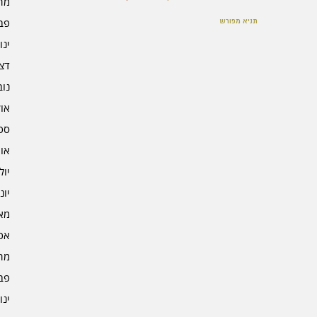
מרץ 
פברו
תניא מפורש
ינוא
דצמב
נובמ
אוקט
ספט
אוגו
יולי 4
יוני 4
מאי 4
אפרי
מרץ 
פברו
ינוא