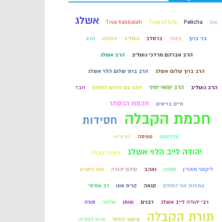
אשלג
קבלה
True Kabbalah
Tree of Life
Peticha
live
בני ברוך
בספר
ברסלב
גוטליב
הסולם
הרב
חכמת הקבלה
הרב אברהם מרדכי גוטליב
הרב אשלג
הרב ברוך שלום אשלג
הרב ברוך שלום הלוי אשלג
הרב יוחאי ימיני
הרב גוטליב
זוהר עם פירוש הסולם
חבד
חכמת הנסתר
חיים בריאים
חכמת הקבלה
חסידות
טלזסטון
טעימה
יארצייט
יהודה לייב הלוי אשלג
לימודי קבלה
ליקוטי מוהר״ן
מוהרן
נאהב
סולם יהודה
ספר התניא
עמותת אור הסולם
קנאה
קרית אונו
רב אמיתי
רבי יהודה לייב אשלג
רבנים
שומן
שלווה
תורה
תורת הקבלה
תיקוני הזהר
תניא לצפייה