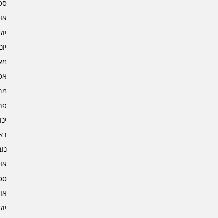
ספט
אוגו
יולי 2
יוני 2
מאי 2
אפרי
מרץ 
פברו
ינוא
דצמב
נובמ
אוקט
ספט
אוגו
יולי 1