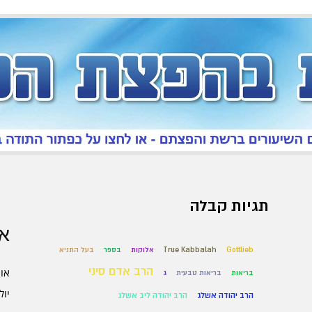
תגיות קבלה
אר
Gottlieb
True Kabbalah
אלוקות
בספר
בעל התניא
הרב אדם סיני
אוגו
בריאות
בריאות טבעית
ג
יולי 6
הרב יהודה אשלג
הרב יהודה ליב אשלג