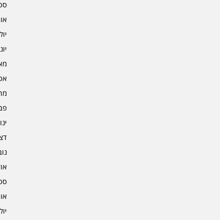
ספט
אוגו
יולי 2
יוני 2
מאי 2
אפרי
מרץ 
פברו
ינוא
דצמב
נובמ
אוקט
ספט
אוגו
יולי 1