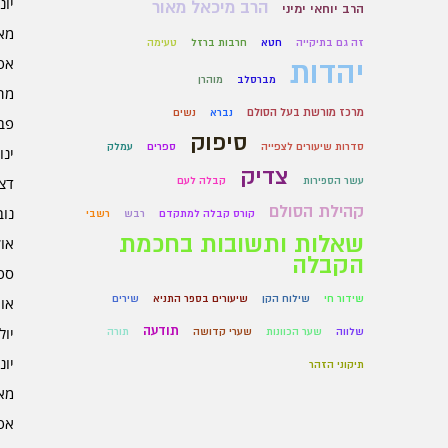
יוני 6
הרב מיכאל מאור
הרב יוחאי ימיני
מאי 6
זה גם בתיקייה
חטא
חרבות ברזל
טעימה
אפרי
יהדות
מברסלב
מוהרן
מרץ 
מרכז מורשת בעל הסולם
נברא
נשים
פברו
סיפוק
סדרות שיעורים לצפייה
ספרים
עמלק
ינוא
צדיק
דצמב
עשר הספירות
קבלה לעם
קהילת הסולם
נובמ
קורס קבלה למתקדם
רבש
רשבי
שאלות ותשובות בחכמת
אוקט
הקבלה
ספט
שידור חי
שילוח הקן
שיעורים בספר התניא
שירים
אוגו
תודעה
יולי 5
שלווה
שער הכוונות
שערי קדושה
תורה
יוני 5
תיקוני הזהר
מאי 5
אפרי