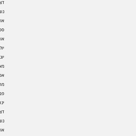
דצמב
נובמ
אוקט
ספט
אוגו
יולי 3
יוני 3
מאי 3
אפרי
מרץ 
פברו
ינוא
דצמב
נובמ
אוקט