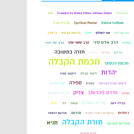
קבלה
live
Created by Video Editor #Video Editor
#YouCut
Tree of Life
Spiritual Master
Rebbe Gottlieb
חכמת הקבלה
אור אצילות
אור הסולם
אלול
בריאות טבעית
ברסלב
הרב אדם סיני
הרב יוחאי ימיני
הסולם
הרב יוחי ימיני
חזרה בתשובה
הרבש
הרזיה
השגה
חכמת הקבלה
חכמת הנסתר
יהדות
לימוד קבלה
ליקוטי מוהר
ספירה
ליקוטי תורה לקריאה
מסורת
ספר התניא
פרדס (יהדות)
צדיק
קבלה למתחיל
עמלק
קהילת הסולם
קבלה לעם
קנאה
רבי
רבש
רוחניות
תודעה
שיעורים בספר התניא
תודעת הנסתר
תורת הקבלה
תניא
תורה אור לקריאה
תניא מפורש