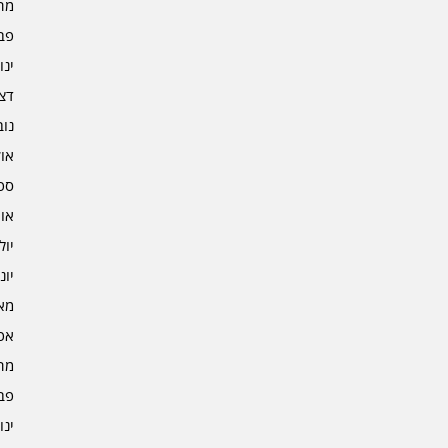
מרץ 
פברו
ינוא
דצמב
נובמ
אוקט
ספט
אוגו
יולי 4
יוני 4
מאי 4
אפרי
מרץ 
פברו
ינוא