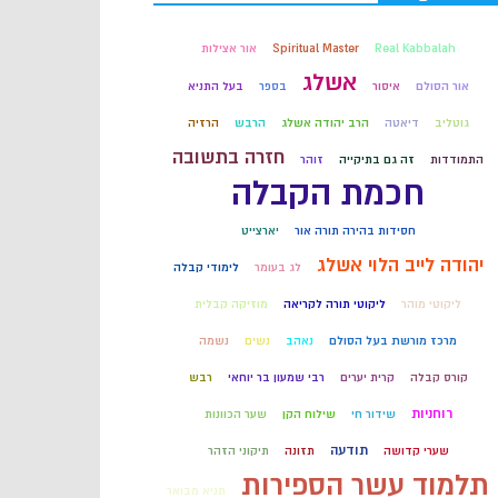
קבלה
Real Kabbalah
Spiritual Master
אור אצילות
אשלג
אור הסולם
איסור
בספר
בעל התניא
חכמת הקבלה
גוטליב
דיאטה
הרב יהודה אשלג
הרבש
הרזיה
חזרה בתשובה
התמודדות
זה גם בתיקייה
זוהר
חכמת הקבלה
חסידות בהירה תורה אור
יארצייט
יהודה לייב הלוי אשלג
לג בעומר
לימודי קבלה
ליקוטי מוהר
ליקוטי תורה לקריאה
מוזיקה קבלית
מרכז מורשת בעל הסולם
נאהב
נשים
נשמה
קורס קבלה
קרית יערים
רבי שמעון בר יוחאי
רבש
רוחניות
שידור חי
שילוח הקן
שער הכוונות
תודעה
שערי קדושה
תזונה
תיקוני הזהר
תלמוד עשר הספירות
תניא מבואר