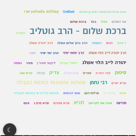
rav yehuda ashlag
Gottlieb
dealing with adversity final.mp4
אור הסולם
אלול
בעל
ברכת שלום
ברכת שלום - הרב גוטליב
גוטליב
דיאטה
הגות
העצמה
הרב ברוך שלום אשלג
הרב יהודה אשלג
הרב יהודה לייב הלוי אשלג
הרב יוחאי ימיני
הרב יוחי ימיני
זוהר
חרבות ברזל
יהודה לייב הלוי אשלג
לימודי קבלה
ליקוטי מוהר״ן
מוהר
נשמה
סיפוק
צדיק
ספר התניא
ספרים
ערוץ קבלה
קבלה
קרית אונו
רבי נחמן
שאלות ותשובות בחכמת הקבלה
קרית יערים
שומן
שידור חי
שילוח הקן
שער הכוונות
תובנות וחידודים בחכמת הקבלה
תניא
תודעה
תורה אור לקריאה
תניא מפורש
תניא פרק ג
תעס
☾