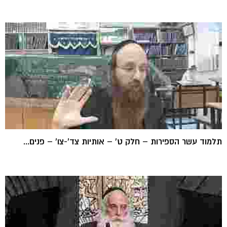
תלמוד עשר הספירות – חלק ט' – אותיות צד'-צו' – פנים...