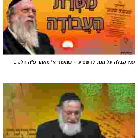
ענין קבלה על מנת להשפיע – שמעתי א' מאמר פ"ה חלק...