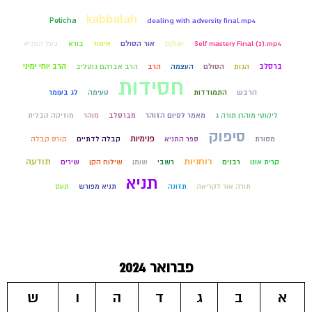
kabbalah
Peticha
dealing with adversity final.mp4
Self mastery Final (2).mp4
zohar
אור הסולם
איסור
בורא
בעל התניא
ברסלב
הרב יוחי ימיני
הגות
הסולם
העצמה
הרב
הרב אברהם גוטליב
חסידות
הרבש
התמודדות
טעימה
לג בעומר
ליקוטי מוהרן תורה ג
מאמר לסיום הזוהר
מברסלב
מוהר
מוזיקה קבלית
סיפוק
פנימיות
מסורת
ספר התניא
קבלה לדתיים
קורס קבלה
רוחניות
תודעה
קרית אונו
רבנים
רשבי
שומן
שילוח הקן
שירים
תניא
תורה אור לקריאה
תזונה
תניא מפורש
תעס
פברואר 2024
א
ב
ג
ד
ה
ו
ש