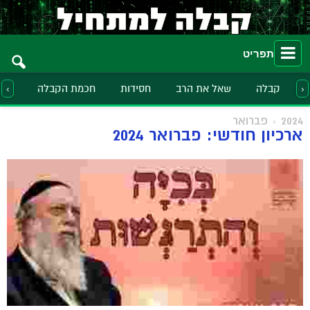
תפריט
קבלה
שאל את הרב
חסידות
חכמת הקבלה
הלכ
‹
›
2024
פברואר
ארכיון חודשי: פברואר 2024