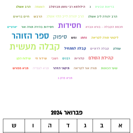
בריאות טבעית
ג
הילולתא רבי נחמן מברסלב
העצמה
הרב אשלג
הרב יהודה לייב הלוי אשלג
הרב יהודה ליב אשלג
הרבש
חיים בריאים
חסידות
חכמת הקבלה - בורא ונברא
חסידות בהירה תורה אור
יארצייט
ספר הזוהר
סיפוק
ליקוטי תורה לקריאה
נחמן
נפש
קבלה מעשית
קבלה למתחיל
עמלק
קבלה לדתיים
קהילת הסולם
קלוריות
רבנים
רשבי
שידור חי
שילוח הקן
שער הכוונות
תורה אור לקריאה
תיקוני הזהר
תניא לצפייה
תניא מפורש
תניא פרק ג
פברואר 2024
א
ב
ג
ד
ה
ו
ש