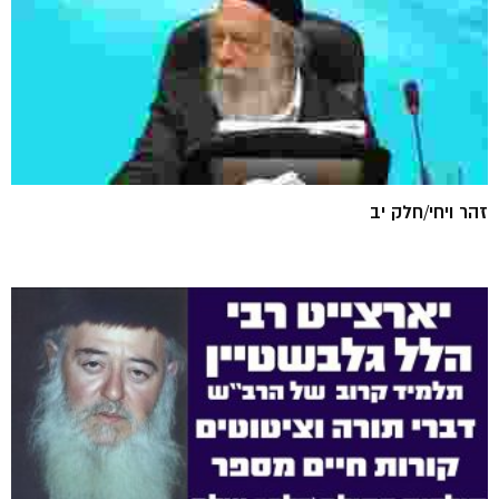
זהר ויחי/חלק יב