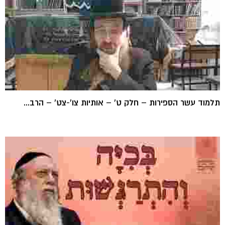
תלמוד עשר הספירות – חלק ט' – אותיות צו'-צט' – הרב...