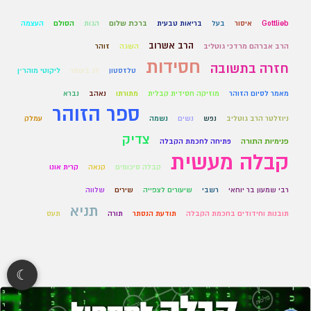
Gottlieb
איסור
בעל
בריאות טבעית
ברכת שלום
הגות
הסולם
העצמה
הרב אשרוב
הרב אברהם מרדכי גוטליב
השגה
זוהר
חסידות
חזרה בתשובה
טלזסטון
לג בעומר
ליקוטי מוהר״ן
מאמר לסיום הזוהר
מוזיקה חסידית קבלית
מתורתו
נאהב
נברא
ספר הזוהר
ניוזלטר הרב גוטליב
נפש
נשים
נשמה
עמלק
צדיק
פנימיות התורה
פתיחה לחכמת הקבלה
קבלה מעשית
קבלה סיכומים
קנאה
קרית אונו
רבי שמעון בר יוחאי
רשבי
שיעורים לצפייה
שירים
שלווה
תניא
תובנות וחידודים בחכמת הקבלה
תודעת הנסתר
תורה
תעס
☾