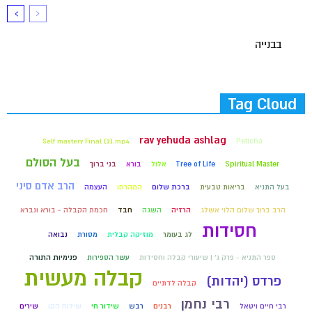
בבנייה
Tag Cloud
rav yehuda ashlag
Self mastery Final (2).mp4
Peticha
בעל הסולם
Spiritual Master
Tree of Life
אלול
בורא
בני ברוך
הרב אדם סיני
בעל התניא
בריאות טבעית
ברכת שלום
המהרחו
העצמה
הרב ברוך שלום הלוי אשלג
הרזיה
השגה
חבד
חכמת הקבלה - בורא ונברא
חסידות
לג בעומר
מוזיקה קבלית
מסורת
נבואה
ספר התניא - פרק ג' | שיעורי קבלה וחסידות
עשר הספירות
פנימיות התורה
קבלה מעשית
פרדס (יהדות)
קבלה לדתיים
רבי נחמן
רבי חיים ויטאל
רבנים
רבש
שידור חי
שילוח הקן
שירים