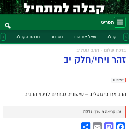
תפריט
קבלה
שאל את הרב
חסידות
חכמת הקבלה
הלכ
‹
›
ברכת שלום - הרב גוטליב
זהר ויחי/חלק יב
צפיות:
3
הרב מרדכי גוטליב – שיעורים נבחרים לזיכוי הרבים
זמן קריאה מוערך:
1 דקה
Share
Mastodon
Email
Facebook