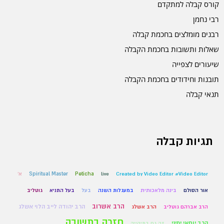
קורס קבלה למתקדם
רבי נחמן
רבנים מומלצים בחכמת קבלה
שאלות ותשובות בחכמת הקבלה
שיעורים לצפייה
תובנות וחידודים בחכמת הקבלה
תנאי קבלה
תגיות קבלה
Created by Video Editor #Video Editor
live
Peticha
Spiritual Master
א'
אור הסולם
בינה מלאכותית
במעגלות השנה
בעל
בעל התניא
גוטליב
הרב אשרוב
הרב יהודה לייב הלוי אשלג
הרב אברהם גוטליב
הרב אשלג
חזרה בתשובה
הרב יוחאי ימיני
זה גם בתיקייה