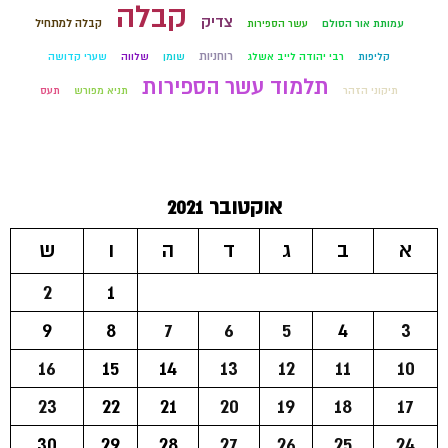
קבלה
צדיק
קבלה למתחיל
עמותת אור הסולם
עשר הספירות
רוחניות
קליפות
רבי יהודה לייב אשלג
שומן
שלווה
שערי קדושה
תלמוד עשר הספירות
תיקוני הזהר
תניא מפורש
תעס
אוקטובר 2021
א
ב
ג
ד
ה
ו
ש
2
1
9
8
7
6
5
4
3
16
15
14
13
12
11
10
23
22
21
20
19
18
17
30
29
28
27
26
25
24