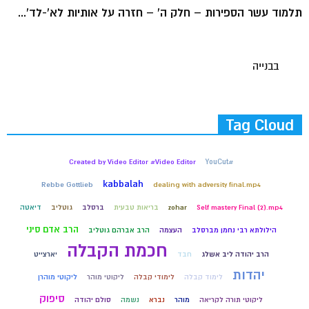
תלמוד עשר הספירות – חלק ה' – חזרה על אותיות לא'-לד'...
בבנייה
Tag Cloud
Created by Video Editor #Video Editor
#YouCut
kabbalah
Rebbe Gottlieb
dealing with adversity final.mp4
Self mastery Final (2).mp4
zohar
בריאות טבעית
ברסלב
גוטליב
דיאטה
הרב אדם סיני
הילולתא רבי נחמן מברסלב
העצמה
הרב אברהם גוטליב
חכמת הקבלה
הרב יהודה ליב אשלג
חבד
יארצייט
יהדות
לימוד קבלה
לימודי קבלה
ליקוטי מוהר
ליקוטי מוהרן
סיפוק
ליקוטי תורה לקריאה
מוהר
נברא
נשמה
סולם יהודה