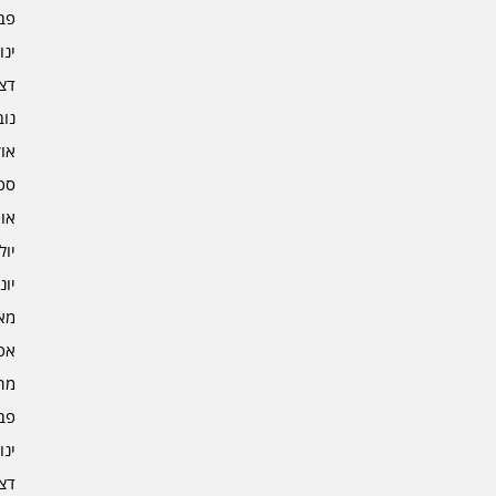
פברו
ינוא
דצמב
נובמ
אוקט
ספט
אוגו
יולי 3
יוני 3
מאי 3
אפרי
מרץ 
פברו
ינוא
דצמב