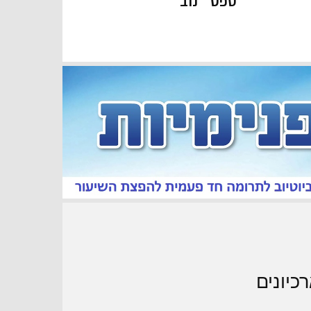
« ספט
נוב »
כיונים