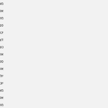
מאי 5
אפרי
מרץ 
פברו
ינוא
דצמב
נובמ
אוקט
ספט
אוגו
יולי 4
יוני 4
מאי 4
אפרי
מרץ 