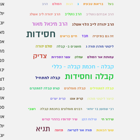
אוגו
בעל
בריאות טבעית
ג
הגות
הסולם
הרב
יולי 6
הרב גוטליב
הרב אברהם גוטליב
הרב יהודה ליב אשלג
יוני 6
הרב מיכאל מאור
הרב יהודה לייב הלוי אשלג
חסידות
מאי 6
חבד
זה גם בתיקייה
חיים בריאים
אפרי
סולם יהודה
ליקוטי מוהרן תורה ג
מושגים ב- קבלה
מרץ 
צדיק
עמותת אור הסולם
עמלק
עשר הספירות
פברו
קבלה - חכמת קבלה - כללי
ינוא
קבלה וחסידות
קבלה למתחיל
דצמב
נובמ
קבלה למתחילים
קבלה מומלצים
קורס קבלה למתקדם
אוקט
קיצור ליקוטי מוהרן
קרית אונו
קרית יערים
ספט
רבי שמעון בר יוחאי
רבנים מומלצים בחכמת קבלה
רשבי
אוגו
שידור חי
שילוח הקן
שיר יסדותיו בההרי קודש
יולי 5
תניא
שער הכוונות
תורה אור לקריאה
תזונה
יוני 5