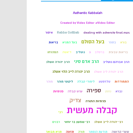
קבלה
Authentic Kabbalah
Created by Video Editor #Video Editor
חכמת הקבלה
dealing with adversity final.mp4
Rebbe Gottlieb
איסור
בעל הסולם
בורא
בספר
בעל התניא
בריאות
בריאות טבעית
ברסלב
ג
גוטליב
דיאטה
המהרחו
הרב אדם סיני
הרב אברהם גוטליב
הרב יהודה אשלג
הרב יהודה לייב הלוי אשלג
הרב יהודה ליב אשלג
התמודדות
טלזסטון
לימודי קבלה
ליקוטי מוהר
מוהר
ספירה
נברא
נחמן
ערוץ קבלה
פנימיות
צדיק
פנימיות התורה
קבלה מעשית
רבי
רבי יהודה לייב אשלג
רבי שמעון בר יוחאי
רבנים
שערי קדושה
תודעת הנסתר
תורה
תזונה
תניא מבואר