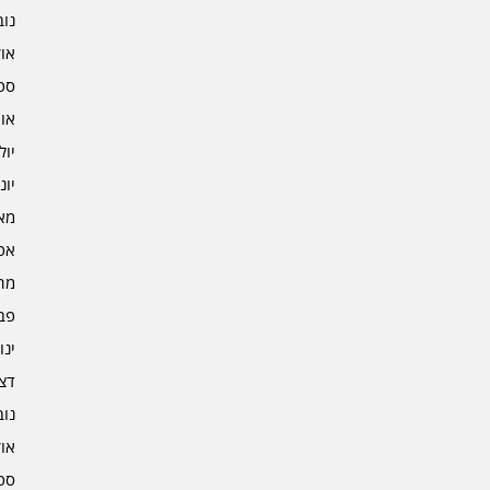
נובמ
אוקט
ספט
אוגו
יולי 2
יוני 2
מאי 2
אפרי
מרץ 
פברו
ינוא
דצמב
נובמ
אוקט
ספט