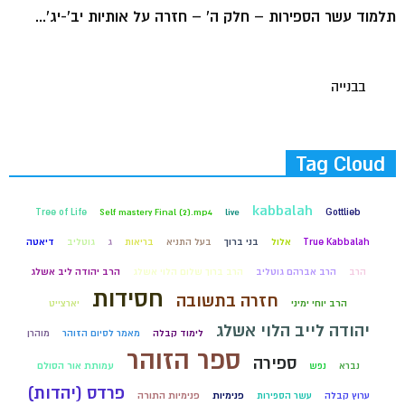
תלמוד עשר הספירות – חלק ה' – חזרה על אותיות יב'-יג'...
בבנייה
Tag Cloud
kabbalah
Tree of Life
Self mastery Final (2).mp4
live
Gottlieb
True Kabbalah
אלול
בני ברוך
בעל התניא
בריאות
ג
גוטליב
דיאטה
הרב
הרב אברהם גוטליב
הרב ברוך שלום הלוי אשלג
הרב יהודה ליב אשלג
חסידות
חזרה בתשובה
הרב יוחי ימיני
יארצייט
יהודה לייב הלוי אשלג
לימוד קבלה
מאמר לסיום הזוהר
מוהרן
ספר הזוהר
ספירה
נברא
נפש
עמותת אור הסולם
פרדס (יהדות)
ערוץ קבלה
עשר הספירות
פנימיות
פנימיות התורה