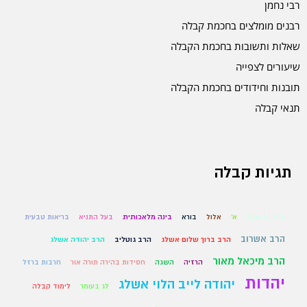
רבי נחמן
רבנים מומלצים בחכמת קבלה
שאלות ותשובות בחכמת הקבלה
שיעורים לצפייה
תובנות וחידודים בחכמת הקבלה
תנאי קבלה
תגיות קבלה
Tree of Life
א'
אלול
בורא
בינה מלאכותית
בעל התניא
בריאות טבעית
הרב אשרוב
הרב ברוך שלום אשלג
הרב גוטליב
הרב יהודה אשלג
הרב מיכאל מאור
הרזיה
השגה
חסידות בהירה תורה אור
חרבות ברזל
יהדות
יהודה לייב הלוי אשלג
לג בעומר
לימוד קבלה