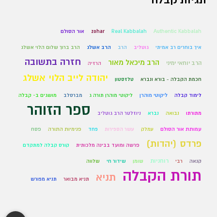
תגיות קבלה
Authentic Kabbalah
Real Kabbalah
zohar
אור הסולם
איך בוחרים רב אמיתי
גוטליב
הרב
הרב אשלג
הרב ברוך שלום הלוי אשלג
חזרה בתשובה
הרב מיכאל מאור
הרב יוחאי ימיני
הרזיה
יהודה לייב הלוי אשלג
חכמת הקבלה - בורא ונברא
טלזסטון
לימוד קבלה
ליקוטי מוהרן
ליקוטי מוהרן תורה ג
מברסלב
מושגים ב- קבלה
ספר הזוהר
מתורתו
נבואה
נברא
ניוזלטר הרב גוטליב
עמותת אור הסולם
עמלק
עשר הספירות
פחד
פנימיות התורה
פסח
פרדס (יהדות)
פרשה ומועד בבינה מלכותית
קורס קבלה למתקדם
רוחניות
קנאה
רבי
שומן
שידור חי
שלווה
תורת הקבלה
תניא
תניא מבואר
תניא מפורש