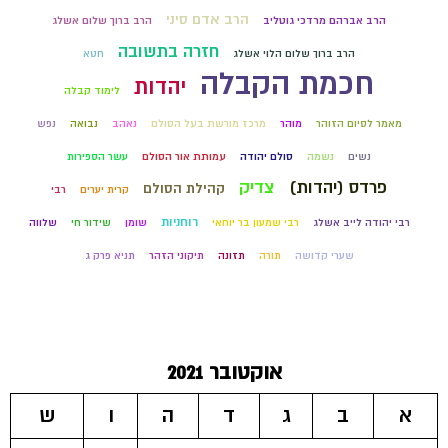
הרב אדם סיני
הרב אברהם מרדכי גוטליב
הרב ברוך שלום אשלג
חזרה בתשובה
הרב ברוך שלום הלוי אשלג
חטא
חכמת הקבלה
יהדות
לימוד קבלה
מאמר לסיום הזוהר
מוהר
מרכז מורשת בעל הסולם
נאהב
נבואה
נפש
נשים
נשמה
סולם יהודה
עמותת אור הסולם
עשר הספירות
פרדס (יהדות)
צדיק
קהילת הסולם
קרית יערים
רבי
רוחניות
רבי יהודה לייב אשלג
רבי שמעון בר יוחאי
שומן
שידור חי
שלווה
שערי קדושה
תורה
תזונה
תיקוני הזהר
תניא פרק ג
אוקטובר 2021
א
ב
ג
ד
ה
ו
ש