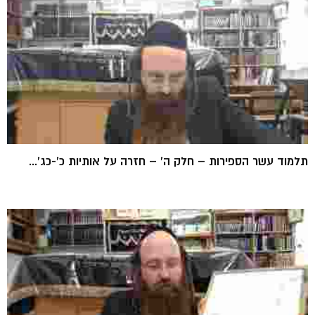
תלמוד עשר הספירות – חלק ה' – חזרה על אותיות כ'-כג'...