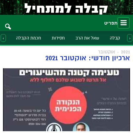
תפריט
קבלה
שאל את הרב
חסידות
חכמת הקבלה
הלכ
‹
›
2021
אוקטובר
ארכיון חודשי: אוקטובר 2021