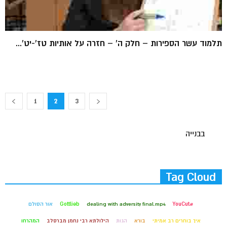
תלמוד עשר הספירות – חלק ה' – חזרה על אותיות טז'-יט'...
1
2
3
בבנייה
Tag Cloud
#YouCut
dealing with adversity final.mp4
Gottlieb
אור הסולם
איך בוחרים רב אמיתי
בורא
הגות
הילולתא רבי נחמן מברסלב
המהרחו