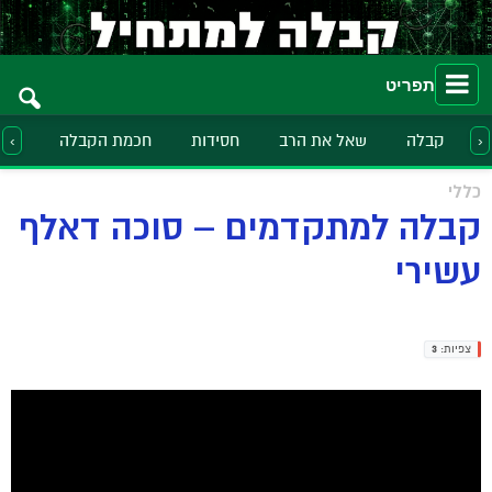
תפריט
קבלה
שאל את הרב
חסידות
חכמת הקבלה
הלכ
‹
›
כללי
קבלה למתקדמים – סוכה דאלף
עשירי
צפיות:
3