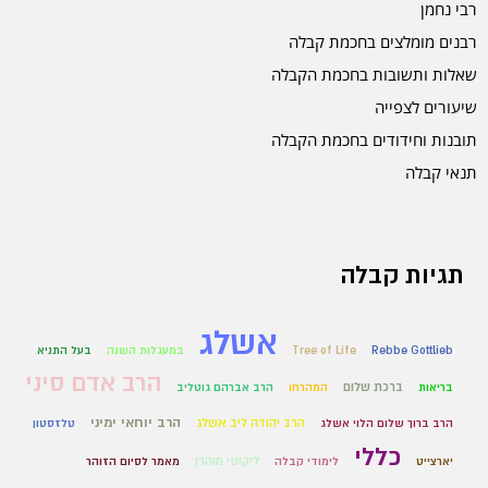
רבי נחמן
רבנים מומלצים בחכמת קבלה
שאלות ותשובות בחכמת הקבלה
שיעורים לצפייה
תובנות וחידודים בחכמת הקבלה
תנאי קבלה
תגיות קבלה
אשלג
Rebbe Gottlieb
Tree of Life
במעגלות השנה
בעל התניא
הרב אדם סיני
ברכת שלום
בריאות
המהרחו
הרב אברהם גוטליב
הרב יוחאי ימיני
הרב יהודה ליב אשלג
הרב ברוך שלום הלוי אשלג
טלזסטון
כללי
ליקוטי מוהרן
יארצייט
לימודי קבלה
מאמר לסיום הזוהר