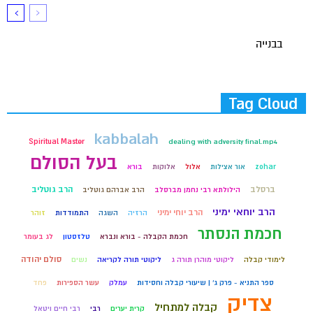
בבנייה
Tag Cloud
kabbalah
Spiritual Master
dealing with adversity final.mp4
בעל הסולם
zohar
אור אצילות
אלול
אלוקות
בורא
ברסלב
הרב גוטליב
הילולתא רבי נחמן מברסלב
הרב אברהם גוטליב
הרב יוחאי ימיני
הרב יוחי ימיני
הרזיה
השגה
התמודדות
זוהר
חכמת הנסתר
חכמת הקבלה - בורא ונברא
טלזסטון
לג בעומר
סולם יהודה
לימודי קבלה
ליקוטי מוהרן תורה ג
ליקוטי תורה לקריאה
נשים
ספר התניא - פרק ג' | שיעורי קבלה וחסידות
עמלק
עשר הספירות
פחד
צדיק
קבלה למתחיל
קרית יערים
רבי
רבי חיים ויטאל