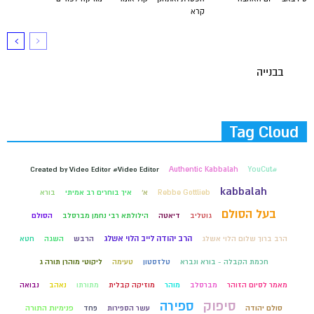
קרא
בבנייה
Tag Cloud
Created by Video Editor #Video Editor
Authentic Kabbalah
#YouCut
kabbalah
Rebbe Gottlieb
א'
איך בוחרים רב אמיתי
בורא
בעל הסולם
גוטליב
דיאטה
הילולתא רבי נחמן מברסלב
הסולם
הרב יהודה לייב הלוי אשלג
הרב ברוך שלום הלוי אשלג
הרבש
השגה
חטא
חכמת הקבלה - בורא ונברא
טלזסטון
טעימה
ליקוטי מוהרן תורה ג
מאמר לסיום הזוהר
מברסלב
מוהר
מוזיקה קבלית
מתורתו
נאהב
נבואה
סיפוק
ספירה
סולם יהודה
עשר הספירות
פחד
פנימיות התורה