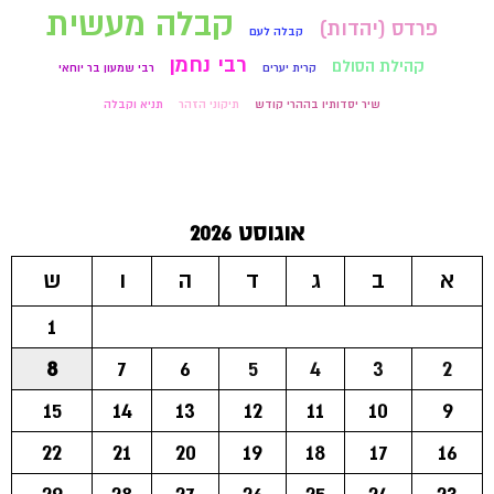
קבלה מעשית
פרדס (יהדות)
קבלה לעם
רבי נחמן
קהילת הסולם
קרית יערים
רבי שמעון בר יוחאי
שיר יסדותיו בההרי קודש
תיקוני הזהר
תניא וקבלה
אוגוסט 2026
א
ב
ג
ד
ה
ו
ש
1
8
7
6
5
4
3
2
15
14
13
12
11
10
9
22
21
20
19
18
17
16