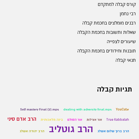
קורס קבלה למתקדם
רבי נחמן
רבנים מומלצים בחכמת קבלה
שאלות ותשובות בחכמת הקבלה
שיעורים לצפייה
תובנות וחידודים בחכמת הקבלה
תנאי קבלה
תגיות קבלה
Self mastery Final (2).mp4
dealing with adversity final.mp4
#YouCut
הרב אדם סיני
True Kabbalah
אור אצילות
אור הסולם
בינה מלאכותית
הרב גוטליב
הרב ברוך שלום אשלג
הרב יהודה אשלג