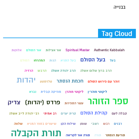
בבנייה
Tag Cloud
Authentic Kabbalah
Spiritual Master
אור אצילות
אור הסולם
אלוקות
בעל הסולם
בעל
בעל התניא
הגות
המהרחו
הסולם
הרב ברוך שלום אשלג
הרב יהודה אשלג
הרבש
הרזיה
יהדות
חכמת הנסתר
זוהר עם פירוש הסולם
טלזסטון
ליקוטי מוהר״ן
ליקוטי מוהרן
מוזיקה קבלית
נברא
ספר הזוהר
פרדס (יהדות)
צדיק
עשר הספירות
קהילת הסולם
קבלה לעם
קרית יערים
רב אמיתי
רבי יהודה לייב אשלג
רבנים
רבש
רשבי
שומן
שילוח הקן
שיעורים בספר התניא
שלווה
תורת הקבלה
תודעת הנסתר
תורה
תורה אור לקריאה