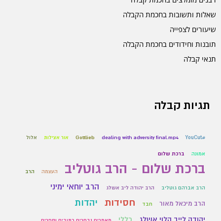
שאלות ותשובות בחכמת הקבלה
שיעורים לצפייה
תובנות וחידודים בחכמת הקבלה
תנאי קבלה
תגיות קבלה
#YouCut
dealing with adversity final.mp4
Gottlieb
אור אצילות
אלול
אמונה
ברכת שלום
ברכת שלום - הרב גוטליב
העצמה
הרב
הרב יוחאי ימיני
הרב אברהם גוטליב
הרב יהודה ליב אשלג
חסידות
יהדות
הרב מיכאל מאור
חבד
יהודה לייב הלוי אשלג
כללי
מאמרים נבחרים כתובים וספרים