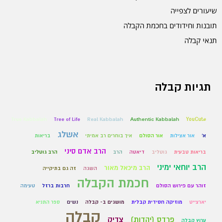
שיעורים לצפייה
תובנות וחידודים בחכמת הקבלה
תנאי קבלה
תגיות קבלה
True Kabbalah
Tree of Life
Real Kabbalah
Authentic Kabbalah
#YouCut
אשלג
א'
אור אצילות
אור הסולם
איך בוחרים רב אמיתי
בריאות
הרב אדם סיני
בריאות טבעית
גוטליב
דיאטה
הרב
הרב גוטליב
הרב יוחאי ימיני
הרב מיכאל מאור
השגה
זה גם בתיקייה
חכמת הקבלה
זוהר עם פירוש הסולם
חרבות ברזל
טעימה
יארצייט
מוזיקה חסידית קבלית
מושגים ב- קבלה
נשים
ספר התניא
קבלה
פרדס (יהדות)
צדיק
ערוץ קבלה