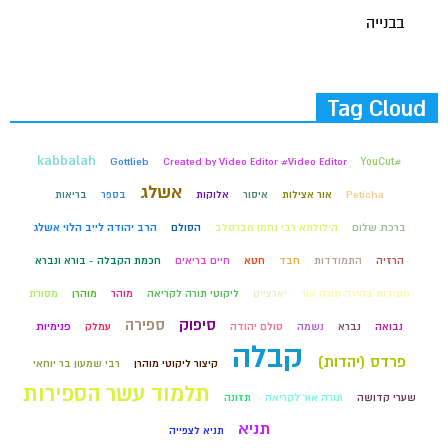
בבנייה
Tag Cloud
kabbalah
Gottlieb
Created by Video Editor #Video Editor
#YouCut
אשלג
Peticha
אור אצילות
איסור
אלוקות
בספר
בריאות
ברכת שלום
הילולתא רבי נחמן מברסלב
הסולם
הרב יהודה לייב הלוי אשלג
הרזיה
התמודדות
חבד
חטא
חיים בריאים
חכמת הקבלה - בורא ונברא
חסידות בהירה תורה אור
יארצייט
ליקוטי תורה לקריאה
מוהר
מוהרן
מסורת
סיפוק
ספירה
נבואה
נברא
נשמה
סולם יהודה
עמלק
פנימיות
קבלה
פרדס (יהדות)
קיצור ליקוטי מוהרן
רבי שמעון בר יוחאי
תלמוד עשר הספירות
שערי קדושה
תורה אור לקריאה
תזונה
תניא
תניא לצפייה