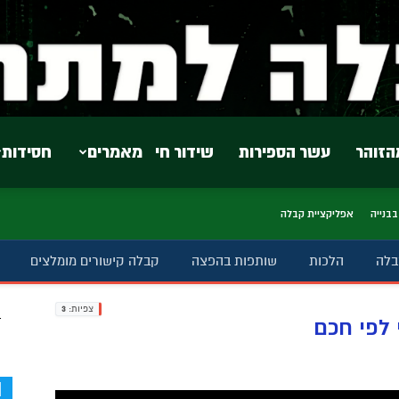
הזוהר
עשר הספירות
שידור חי
מאמרים
חסידות
בבנייה
אפליקציית קבלה
בלה
הלכות
שותפות בהפצה
קבלה קישורים מומלצים
צפיות:
3
ב
לפי חכם
d