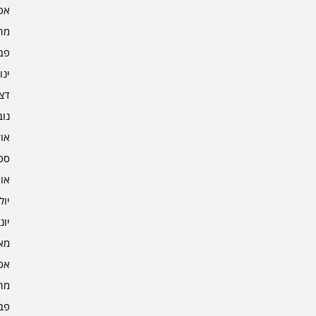
אפרי
מרץ 
פברו
ינוא
דצמב
נובמ
אוקט
ספט
אוגו
יולי 3
יוני 3
מאי 3
אפרי
מרץ 
פברו