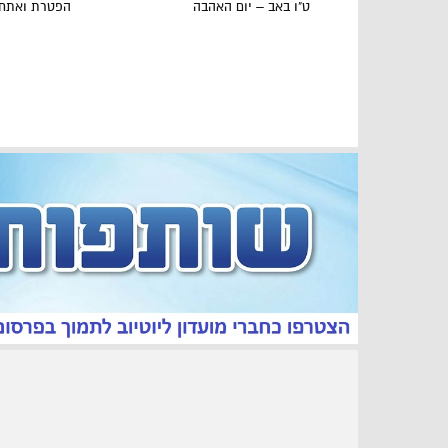
ט"ו באב – יום האהבה
הפטרת ואתחנ