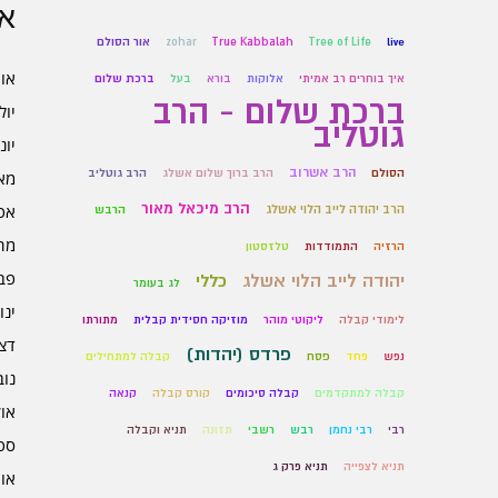
אר
live
Tree of Life
True Kabbalah
zohar
אור הסולם
אוגו
איך בוחרים רב אמיתי
אלוקות
בורא
בעל
ברכת שלום
ברכת שלום - הרב
יולי 6
גוטליב
יוני 6
הרב אשרוב
הסולם
הרב ברוך שלום אשלג
הרב גוטליב
מאי 6
הרב מיכאל מאור
אפרי
הרב יהודה לייב הלוי אשלג
הרבש
מרץ 
הרזיה
התמודדות
טלזסטון
פברו
יהודה לייב הלוי אשלג
כללי
לג בעומר
ינוא
לימודי קבלה
ליקוטי מוהר
מוזיקה חסידית קבלית
מתורתו
דצמב
פרדס (יהדות)
נפש
פחד
פסח
קבלה למתחילים
נובמ
קבלה למתקדמים
קבלה סיכומים
קורס קבלה
קנאה
אוקט
רבי
רבי נחמן
רבש
רשבי
תזונה
תניא וקבלה
ספט
תניא לצפייה
תניא פרק ג
אוגו