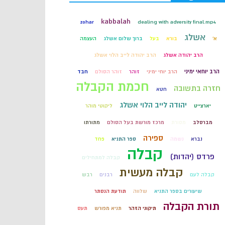
קבלה
kabbalah
zohar
dealing with adversity final.mp4
אשלג
א'
בורא
בעל
ברוך שלום אשלג
העצמה
חכמת הקבלה
הרב יהודה אשלג
הרב יהודה לייב הלוי אשלג
הרב יוחאי ימיני
הרב יוחי ימיני
זוהר
זוהר הסולם
חבד
חכמת הקבלה
חזרה בתשובה
חטא
יהודה לייב הלוי אשלג
יארצייט
ליקוטי מוהר
מברסלב
מסורת
מרכז מורשת בעל הסולם
מתורתו
ספירה
נברא
נשמה
ספר התניא
פחד
קבלה
פרדס (יהדות)
קבלה למתחילים
קבלה מעשית
קבלה לעם
רבנים
רבש
שיעורים בספר התניא
שלווה
תודעת הנסתר
תורת הקבלה
תיקוני הזהר
תניא מפורש
תעס