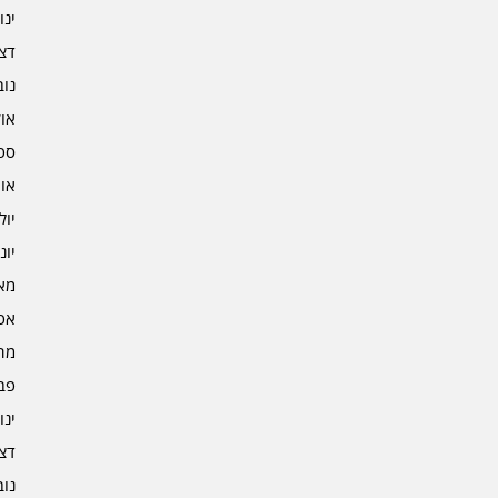
ינוא
דצמב
נובמ
אוקט
ספט
אוגו
יולי 2
יוני 2
מאי 2
אפרי
מרץ 
פברו
ינוא
דצמב
נובמ