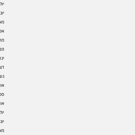
יולי 5
יוני 5
מאי 5
אפרי
מרץ 
פברו
ינוא
דצמב
נובמ
אוקט
ספט
אוגו
יולי 4
יוני 4
מאי 4