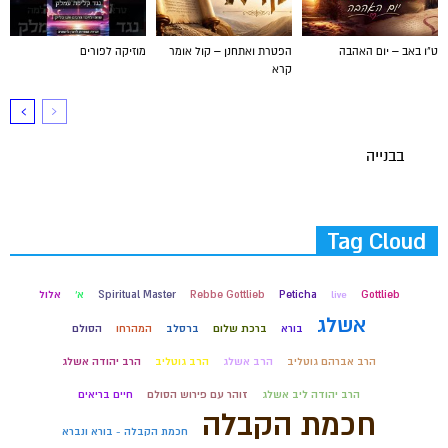
ט"ו באב – יום האהבה
הפטרת ואתחנן – קול אומר
מוזיקה לפורים
קרא
בבנייה
Tag Cloud
Gottlieb
live
Peticha
Rebbe Gottlieb
Spiritual Master
א'
אלול
אשלג
בורא
ברכת שלום
ברסלב
המהרחו
הסולם
הרב אברהם גוטליב
הרב אשלג
הרב גוטליב
הרב יהודה אשלג
הרב יהודה ליב אשלג
זוהר עם פירוש הסולם
חיים בריאים
חכמת הקבלה
חכמת הקבלה - בורא ונברא