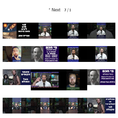
»
Next
7
/
1