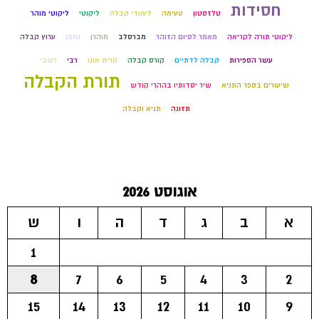
חסידות
טלזסטון
טעימה
לימודי קבלה
ליקוטי
ליקוטי מוהר
ליקוטי תורה לקריאה
מאמר לסיום הזוהר
מברסלב
מוהרן
נחמן
ערוץ קבלה
עשר הספירות
קבלה לדתיים
קורס קבלה
קרית אונו
רבי
רשבי
תורת הקבלה
שיעורים בספר התניא
שיר יסדותיו בההרי קודש
תזונה
תניא וקבלה
אוגוסט 2026
א
ב
ג
ד
ה
ו
ש
1
8
7
6
5
4
3
2
15
14
13
12
11
10
9