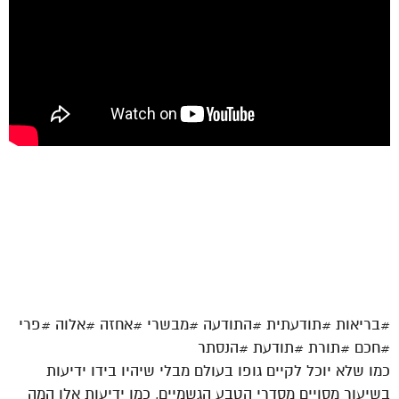
#בריאות #תודעתית #התודעה #מבשרי #אחזה #אלוה #פרי
#חכם #תורת #תודעת #הנסתר
כמו שלא יוכל לקיים גופו בעולם מבלי שיהיו בידו ידיעות
בשיעור מסויים מסדרי הטבע הגשמיים, כמו ידיעות אלו המה