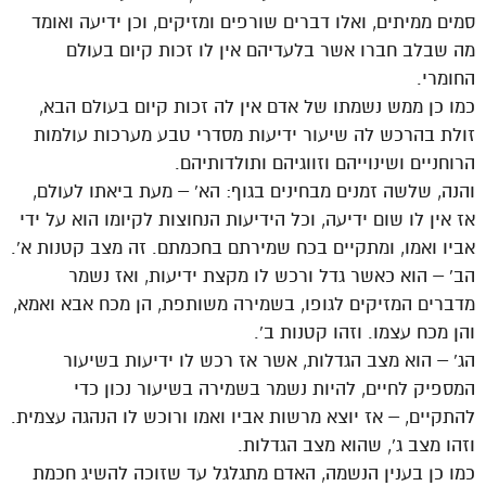
סמים ממיתים, ואלו דברים שורפים ומזיקים, וכן ידיעה ואומד
מה שבלב חברו אשר בלעדיהם אין לו זכות קיום בעולם
החומרי.
כמו כן ממש נשמתו של אדם אין לה זכות קיום בעולם הבא,
זולת בהרכש לה שיעור ידיעות מסדרי טבע מערכות עולמות
הרוחניים ושינוייהם וזווגיהם ותולדותיהם.
והנה, שלשה זמנים מבחינים בגוף: הא' – מעת ביאתו לעולם,
אז אין לו שום ידיעה, וכל הידיעות הנחוצות לקיומו הוא על ידי
אביו ואמו, ומתקיים בכח שמירתם בחכמתם. זה מצב קטנות א'.
הב' – הוא כאשר גדל ורכש לו מקצת ידיעות, ואז נשמר
מדברים המזיקים לגופו, בשמירה משותפת, הן מכח אבא ואמא,
והן מכח עצמו. וזהו קטנות ב'.
הג' – הוא מצב הגדלות, אשר אז רכש לו ידיעות בשיעור
המספיק לחיים, להיות נשמר בשמירה בשיעור נכון כדי
להתקיים, – אז יוצא מרשות אביו ואמו ורוכש לו הנהגה עצמית.
וזהו מצב ג', שהוא מצב הגדלות.
כמו כן בענין הנשמה, האדם מתגלגל עד שזוכה להשיג חכמת