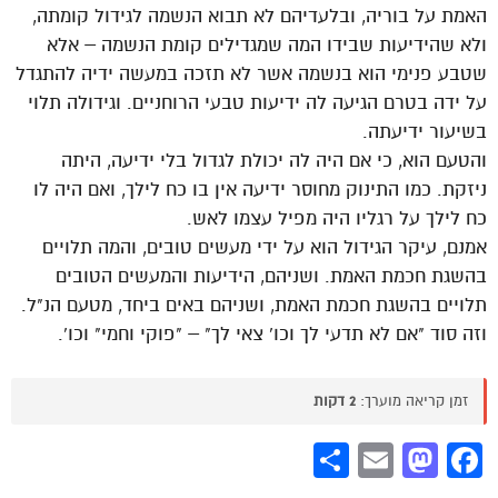
האמת על בוריה, ובלעדיהם לא תבוא הנשמה לגידול קומתה,
ולא שהידיעות שבידו המה שמגדילים קומת הנשמה – אלא
שטבע פנימי הוא בנשמה אשר לא תזכה במעשה ידיה להתגדל
על ידה בטרם הגיעה לה ידיעות טבעי הרוחניים. וגידולה תלוי
בשיעור ידיעתה.
והטעם הוא, כי אם היה לה יכולת לגדול בלי ידיעה, היתה
ניזקת. כמו התינוק מחוסר ידיעה אין בו כח לילך, ואם היה לו
כח לילך על רגליו היה מפיל עצמו לאש.
אמנם, עיקר הגידול הוא על ידי מעשים טובים, והמה תלויים
בהשגת חכמת האמת. ושניהם, הידיעות והמעשים הטובים
תלויים בהשגת חכמת האמת, ושניהם באים ביחד, מטעם הנ"ל.
וזה סוד "אם לא תדעי לך וכו' צאי לך" – "פוקי וחמי" וכו'.
זמן קריאה מוערך:
2 דקות
Share
Mastodon
Email
Facebook