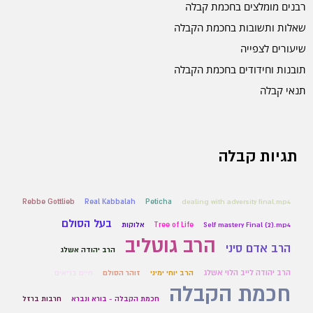
רבנים מומלצים בחכמת קבלה
שאלות ותשובות בחכמת הקבלה
שיעורים לצפייה
תובנות וחידודים בחכמת הקבלה
תנאי קבלה
תגיות קבלה
Rebbe Gottlieb
Real Kabbalah
Peticha
dealing with adversity final.mp4
בעל הסולם
Self mastery Final (2).mp4
Tree of Life
אלוקות
הרב גוטליב
הרב אדם סיני
הרב יהודה אשלג
הרב יהודה לייב הלוי אשלג
הרב יוחי ימיני
זוהר הסולם
חיים בריאים
חכמת הקבלה
חכמת הקבלה - בורא ונברא
חרבות ברזל