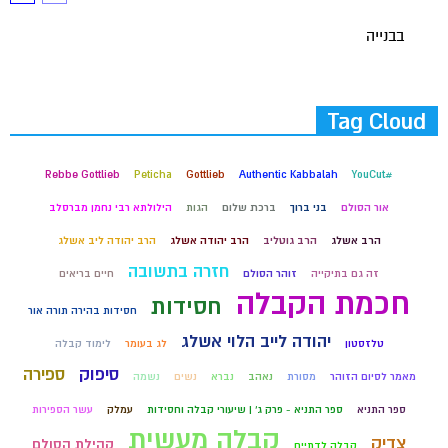
בבנייה
Tag Cloud
Rebbe Gottlieb
Peticha
Gottlieb
Authentic Kabbalah
#YouCut
אור הסולם
בני ברוך
ברכת שלום
הגות
הילולתא רבי נחמן מברסלב
הרב אשלג
הרב גוטליב
הרב יהודה אשלג
הרב יהודה ליב אשלג
חזרה בתשובה
זה גם בתיקייה
זוהר הסולם
חיים בריאים
חכמת הקבלה
חסידות
חסידות בהירה תורה אור
יהודה לייב הלוי אשלג
טלזסטון
לג בעומר
לימוד קבלה
סיפוק
ספירה
מאמר לסיום הזוהר
מסורת
נאהב
נברא
נשים
נשמה
ספר התניא
ספר התניא - פרק ג' | שיעורי קבלה וחסידות
עמלק
עשר הספירות
קבלה מעשית
צדיק
קהילת הסולם
קבלה לדתיים