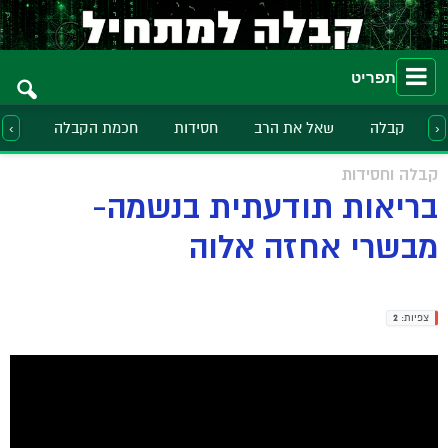
תפריט
קבלה
שאל את הרב
חסידות
חכמת הקבלה
הלכ
‹
›
קבלה וחסידות
בריאות תודעתית בנשמה-
מבשרי אחזה אלוה
צפיות:
2