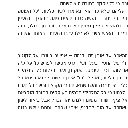
רם כי כל עסקם בתורה הוא לשמה:
 עליהם שלא כך הוא, באומרו לשון כללות "כל העוסק
לו רזי תורה, ונעשה כנהר שאינו פוסק" והולך, וכמעיין
ה ולהוציא טיפין טיפין של מימי התורה מן הסלע. הנה
מי זה האיש אשר לא יזלו עיניו דמעות בראותו המשנה
אמר על אופן זה [הגהה – אפשר כוונתו על לקנטר
כת"י של החסיד בעל יוש"ה גרס אפשר לפרש כו' על ע"ה
ד לומר, וכי בשופטני עסקינן, ולא בכללות כל התלמידי
דרך כללות, ואפילו 'כל' אינון דמשתדלי באורייתא כל
'כל' היא יתירה ומשבשתא, שהרי מקרא דורש 'וכל חסדו
, לרמוז כי כל התלמידי חכמים העוסקים בתורה הנקראת
ל ציץ השדה, משום דלגרמייהו עבדי. אבל ביאור לשון
אה ואהבה על מנת לקב"פ, איהי שפחה, ותחת שלש רגזה