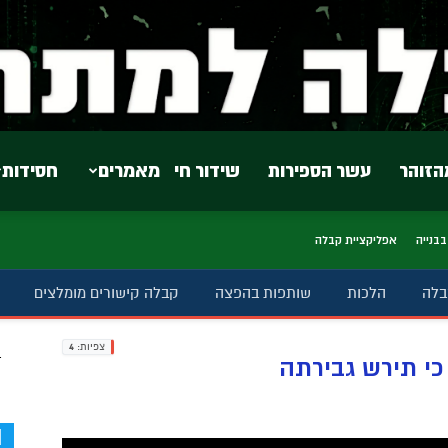
הזוהר
עשר הספירות
שידור חי
מאמרים
חסידות
בבנייה
אפליקציית קבלה
בלה
הלכות
שותפות בהפצה
קבלה קישורים מומלצים
צפיות:
4
ב
י תירש גבירתה
d