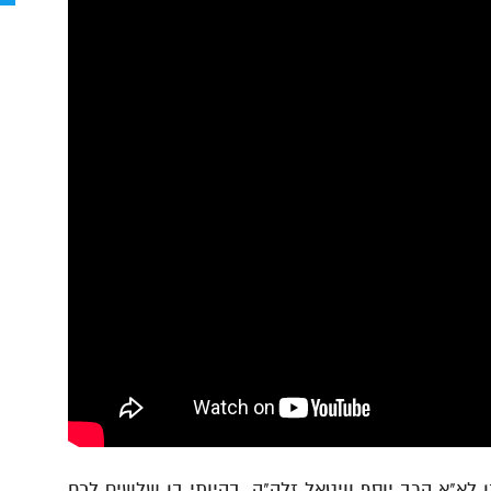
 לא"א הרב יוסף וויטאל זלה"ה, בהיותי בן שלשים לכח