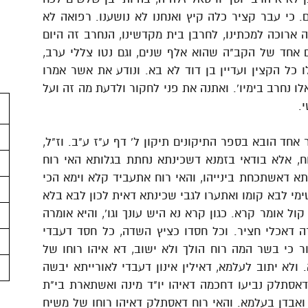
כי עבר קציר כלה קיץ ואנחנו לא נושענו. רפואה לא
 ארוכה למכתינו, לחרבן בית מקדשינו, הנחרב זה היום
יום אחד של הקב"ה שהוא אלף שנים, וגם נטו צללי ערב,
ו כל הקצין ועדיין בן דוד לא בא. ונודע את אשר אמרו
ו נחרב בימיו'. ואתנה את פני לחקור ולדעת מה זה ועל
.
ר אחד הובא בספר התיקונים תיקון ל' דף ע"ז ע"ב. וז"ל,
וח, אלא בודאי בזמנא דשכינתא נחתת בגלותא האי רוח
תא דאשתכחת בינייהו, והאי רוח אתעביד קלא וימא הכי
אטימי לבא קומו ואתערו לגבי שכינתא דאית לכון לבא בלא
קול אומר קרא. כגון קרא נא היש עונך וגו', והיא אומרה
ה דאכלי חציר. וכל חסדו כציץ השדה, כל חסד דעבדי
ור כי בשר המה רוח הולך ולא ישוב, דא איהו רוחו של
א. ולא יתוב לעלמא, דאילין אינון דעבדי לאורייתא יבשה
אסתלק נביעו דחכמה דאיהו יו"ד מינה ואשתארת בי"ת
ג ואבדן בעלמא. והאי רוח דאסתלק דאיהו רוחו של משיח