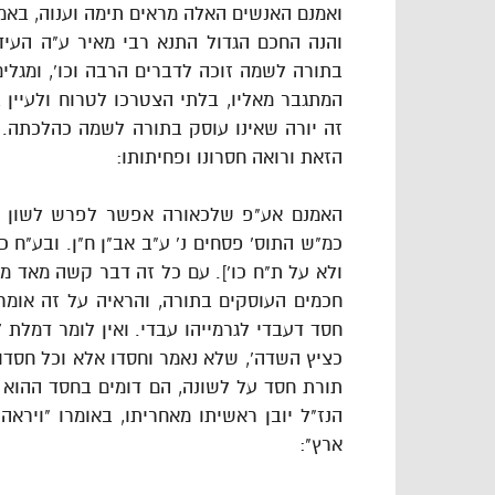
ואמנם האנשים האלה מראים תימה וענוה, באמ
והנה החכם הגדול התנא רבי מאיר ע"ה העיד
בתורה לשמה זוכה לדברים הרבה וכו', ומגלים 
המתגבר מאליו, בלתי הצטרכו לטרוח ולעיין ב
זה יורה שאינו עוסק בתורה לשמה כהלכתה. ו
הזאת ורואה חסרונו ופחיתותו:
האמנם אע"פ שלכאורה אפשר לפרש לשון המ
כמ"ש התוס' פסחים נ' ע"ב אב"ן ח"ן. ובע"ח 
ולא על ת"ח כו']. עם כל זה דבר קשה מאד מא
חכמים העוסקים בתורה, והראיה על זה אומרו 
חסד דעבדי לגרמייהו עבדי. ואין לומר דמלת 
כציץ השדה', שלא נאמר וחסדו אלא וכל חסדו
תורת חסד על לשונה, הם דומים בחסד ההוא א
הנז"ל יובן ראשיתו מאחריתו, באומרו "ויר
ארץ":