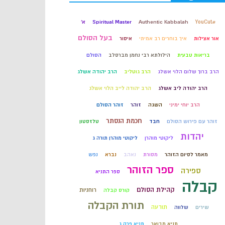
קבלה
#YouCut
Authentic Kabbalah
Spiritual Master
א'
בעל הסולם
אור אצילות
איך בוחרים רב אמיתי
איסור
חכמת הקבלה
בריאות טבעית
הילולתא רבי נחמן מברסלב
הסולם
הרב ברוך שלום הלוי אשלג
הרב גוטליב
הרב יהודה אשלג
הרב יהודה ליב אשלג
הרב יהודה לייב הלוי אשלג
הרב יוחי ימיני
השגה
זוהר
זוהר הסולם
חכמת הנסתר
זוהר עם פירוש הסולם
חבד
טלזסטון
יהדות
ליקוטי מוהרן
ליקוטי מוהרן תורה ג
מאמר לסיום הזוהר
מסורת
נאהב
נברא
נפש
ספר הזוהר
ספירה
ספר התניא
קבלה
קהילת הסולם
רוחניות
קורס קבלה
תורת הקבלה
תודעה
שירים
שלווה
תניא מבואר
תניא פרק ג