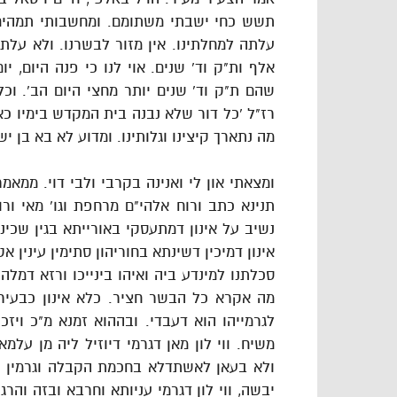
תשש כחי ישבתי משתומם. ומחשבותי תמהים. 
עלתה למחלתינו. אין מזור לבשרנו. ולא עלתה
אלף ות"ק וד' שנים. אוי לנו כי פנה היום, 
שהם ת"ק וד' שנים יותר מחצי היום הב'. וכל
רז"ל 'כל דור שלא נבנה בית המקדש בימיו כאל
מה נתארך קיצינו וגלותינו. ומדוע לא בא בן ישי
ומצאתי און לי ואנינה בקרבי ולבי דוי. ממאמ
תנינא כתב ורוח אלהי"ם מרחפת וגו' מאי ור
נשיב על אינון דמתעסקי באורייתא בגין שכינ
אינון דמיכין דשינתא בחוריהון סתימין עינין 
סכלתנו למינדע ביה ואיהו בינייכו ורזא דמלה 
מה אקרא כל הבשר חציר. כלא אינון כבעיר
לגרמייהו הוא דעבדי. ובההוא זמנא מ"כ ויזכ
משיח. ווי לון מאן דגרמי דיוזיל ליה מן עלמ
ולא בעאן לאשתדלא בחכמת הקבלה וגרמין ד
יבשה, ווי לון דגרמי עניותא וחרבא ובזה והר