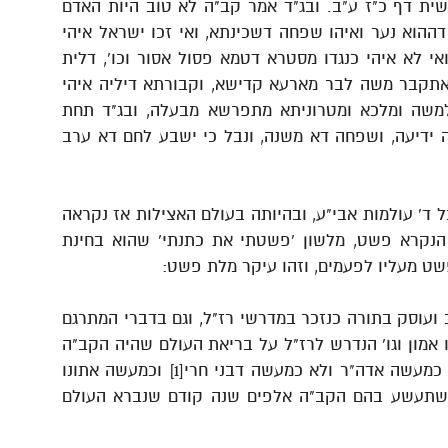
ית דף כ"ז ע"ב. ובג"ד אמר קב"ה לא טוב היות האדם
ההוא נער ואיהו שפחה דשכינתא, ואי זכו ישראל איהי
י לא איהי כנגדו מסטרא דטמא פסול אסור וכו', דלית
 אתקבר משה לבר מארעא קדישא, וקבורתא דיליה איהי
משה ומלכא ומטרוניתא מתפרשא מבעלה, ובג"ד תחת
 ידיעה, ושפחה דא משנה, ונבל כי ישבע לחם דא ערב
ל ד' עולמות אבי"ע, ובהיותה בעולם האצילות אז נקראה
נקרא פשט, מלשון 'פשטתי את כתנתי' שהוא בחינת
שט מעליו לפעמים, וזהו עיקר מלת פשט:
ועוסק בתורה כנזכר במדרשי רז"ל, וגם בדברי המתרגם
 אמון וגו' הנדרש לרז"ל על בריאת העולם שהיה הקב"ה
מביט בתורה ובורא עולמות, ואין ספק כי לא כמעשה אדה"ר ולא כמעשה דבני חרי[1] וכמעשה אתונו
משתעשע בהם הקב"ה אלפים שנה קודם שנברא העולם