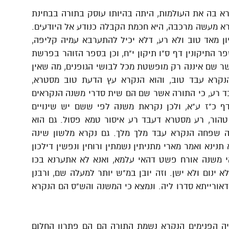
א בה את העולמות, היתה בהיותו עוסק בתורה בבחינת
רא מעשה מרכבה, היא חכמת הקבלה כנודע אל היודעים.
ון מאד טוב ולא רע, דלא יכיל להתערבא עמיה קליפה,
ר התיקונין דף ס"ו תיקון י"ח, וכן בספר הזוהר בפרשת
שר שם איננה רק מופשטת מכל לבושי הגופנים, מה שאין
הנקרא עבד טוב, והוא הנקרא עץ הדעת טוב מסטרא,
ד רע, כי התורה אשר שם הם שית סדרי משנה הנקראים
 כ"ז ע"א, ולכן נקראת משנה לפי ששם יש שינויים
הור, רע מסטרא דעבד רע איסור טמא פסול. גם הוא
יה שפחה הנקרא עבד מלך מלך. גם נקרא מלשון שינה
ינא ואמר מארי מתניתין נשמתין ורוחין ונפשין דילכון
דאי משנה אורח פשט דהאי עלמא, ואנא לא אתערנא בכו
א ינום ולא ישן. וזה יובן במ"ש יותר למעלה שם, ורבנן
 דאורייתא סדרו ליה. ונמצא כי המשנה והש"ס הם הנקרא
ריה הפנימים הנקרא נשמת התורה הם הם פתרון החלום