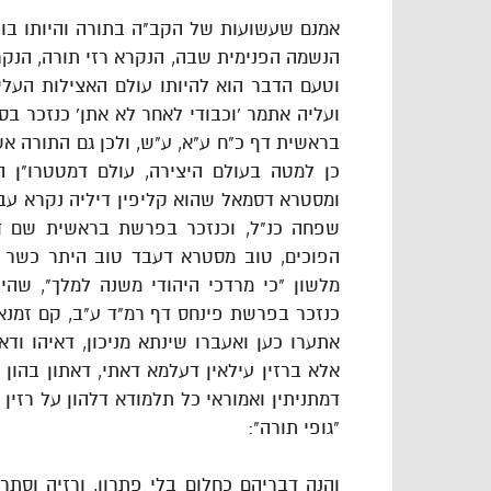
אמנם שעשועות של הקב"ה בתורה והיותו בור
הנשמה הפנימית שבה, הנקרא רזי תורה, הנק
וטעם הדבר הוא להיותו עולם האצילות העלי
ועליה אתמר 'וכבודי לאחר לא אתן' כנזכר בספ
בראשית דף כ"ח ע"א, ע"ש, ולכן גם התורה א
כן למטה בעולם היצירה, עולם דמטטרו"ן 
ומסטרא דסמאל שהוא קליפין דיליה נקרא עב
שפחה כנ"ל, וכנזכר בפרשת בראשית שם דף
הפוכים, טוב מסטרא דעבד טוב היתר כשר ט
מלשון "כי מרדכי היהודי משנה למלך", שה
כנזכר בפרשת פינחס דף רמ"ד ע"ב, קם זמנא תנ
אתערו כען ואעברו שינתא מניכון, דאיהו ו
אלא ברזין עילאין דעלמא דאתי, דאתון בהון ל
דמתניתין ואמוראי כל תלמודא דלהון על רזין
"גופי תורה":
והנה דבריהם כחלום בלי פתרון, ורזיה וסת