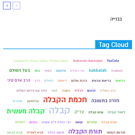
בבנייה
Tag Cloud
Created by Video Editor #Video Editor
Authentic Kabbalah
#YouCut
בעל הסולם
kabbalah
Gottlieb
אור הסולם
אלוקות
בספר
בעל
הרב אדם סיני
בריאות
בריאות טבעית
ברכת שלום
דיאטה
הסולם
הרב
הרב גוטליב
הרבש
הרזיה
השגה
זוהר
זוהר עם פירוש הסולם
חכמת הקבלה
חזרה בתשובה
טלזסטון
יארצייט
קבלה
קבלה מעשית
צדיק
לימודי קבלה
ערוץ קבלה
רוחניות
קורס קבלה
קלוריות
קנאה
רבי יהודה לייב אשלג
רבנים
תורת הקבלה
תודעת הנסתר
תיקוני הזהר
תניא לצפייה
תניא מבואר