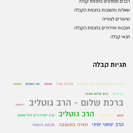
רבנים מומלצים בחכמת קבלה
שאלות ותשובות בחכמת הקבלה
שיעורים לצפייה
תובנות וחידודים בחכמת הקבלה
תנאי קבלה
תגיות קבלה
dealing with adversity final.mp4
Tree of Life
zohar
אור הסולם
אמונה
בני ברוך
ברוך שלום אשלג
ברכת שלום - הרב גוטליב
דיאטה
הרב גוטליב
הרב יהודה לייב הלוי אשלג
הגות
הרב אשלג
הרב יוחאי ימיני
חזרה בתשובה
חכמת הנסתר