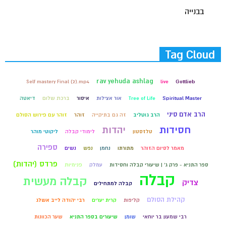
בבנייה
Tag Cloud
rav yehuda ashlag
Self mastery Final (2).mp4
live
Gottlieb
Spiritual Master
Tree of Life
אור אצילות
איסור
ברכת שלום
דיאטה
הרב אדם סיני
הרב גוטליב
זה גם בתיקייה
זוהר
זוהר עם פירוש הסולם
חסידות
יהדות
טלזסטון
לימודי קבלה
ליקוטי מוהר
ספירה
מאמר לסיום הזוהר
מתורתו
נחמן
נפש
נשים
פרדס (יהדות)
ספר התניא - פרק ג' | שיעורי קבלה וחסידות
עמלק
פנימיות
קבלה
קבלה מעשית
צדיק
קבלה למתחילים
קהילת הסולם
קליפות
קרית יערים
רבי יהודה לייב אשלג
רבי שמעון בר יוחאי
שומן
שיעורים בספר התניא
שער הכוונות