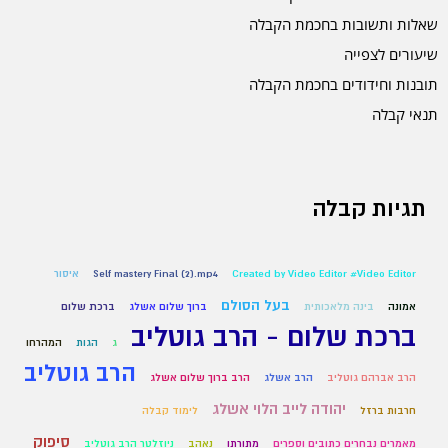
שאלות ותשובות בחכמת הקבלה
שיעורים לצפייה
תובנות וחידודים בחכמת הקבלה
תנאי קבלה
תגיות קבלה
Created by Video Editor #Video Editor
Self mastery Final (2).mp4
איסור
בעל הסולם
אמונה
בינה מלאכותית
ברוך שלום אשלג
ברכת שלום
ברכת שלום - הרב גוטליב
ג
הגות
המהרחו
הרב גוטליב
הרב אברהם גוטליב
הרב אשלג
הרב ברוך שלום אשלג
יהודה לייב הלוי אשלג
חרבות ברזל
לימוד קבלה
סיפוק
מאמרים נבחרים כתובים וספרים
מתורתו
נאהב
ניוזלטר הרב גוטליב