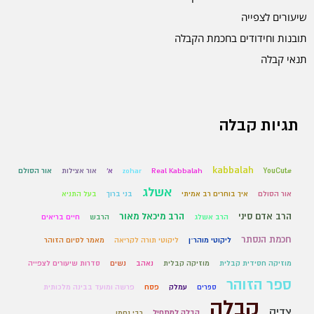
שיעורים לצפייה
תובנות וחידודים בחכמת הקבלה
תנאי קבלה
תגיות קבלה
kabbalah
#YouCut
Real Kabbalah
zohar
א'
אור אצילות
אור הסולם
אשלג
אור הסולם
איך בוחרים רב אמיתי
בני ברוך
בעל התניא
הרב אדם סיני
הרב מיכאל מאור
הרב אשלג
הרבש
חיים בריאים
חכמת הנסתר
ליקוטי מוהר״ן
ליקוטי תורה לקריאה
מאמר לסיום הזוהר
מוזיקה חסידית קבלית
מוזיקה קבלית
נאהב
נשים
סדרות שיעורים לצפייה
ספר הזוהר
ספרים
עמלק
פסח
פרשה ומועד בבינה מלכותית
קבלה
צדיק
קבלה למתחיל
רבי נחמן