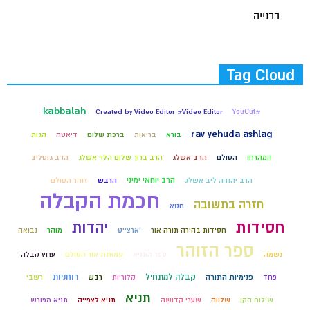
בבנייה
Tag Cloud
kabbalah
Created by Video Editor #Video Editor
#YouCut
rav yehuda ashlag
בורא
בריאות
ברכת שלום
דיאטה
הגות
המהרחו
הסולם
הרב אשלג
הרב ברוך שלום הלוי אשלג
הרב גוטליב
הרב יוחאי ימיני
הרב יהודה ליב אשלג
הרבש
זוהר הסולם
חכמת הקבלה
חזרה בתשובה
חטא
חסידות
יהדות
חסידות בהירה תורה אור
יארצייט
מוהר
נבואה
ספר הזוהר
נשמה
ספר התניא
עמותת אור הסולם
ערוץ קבלה
קבלה למתחיל
רוחניות
פחד
פנימיות התורה
קלוריות
רבש
רשבי
תניא
שילוח הקן
שלווה
שערי קדושה
תניא לצפייה
תניא מפורש