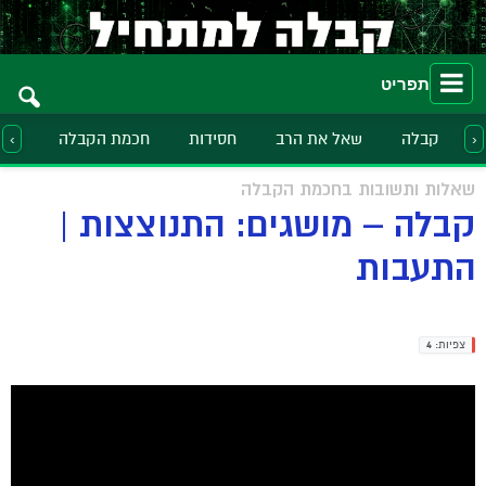
תפריט
קבלה
שאל את הרב
חסידות
חכמת הקבלה
הלכ
‹
›
שאלות ותשובות בחכמת הקבלה
קבלה – מושגים: התנוצצות |
התעבות
צפיות:
4