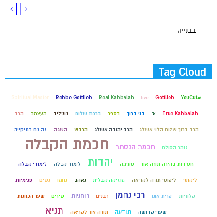
בבנייה
Tag Cloud
Spiritual Master
Rebbe Gottlieb
Real Kabbalah
live
Gottlieb
#YouCut
True Kabbalah
א'
בני ברוך
בספר
ברכת שלום
גוטליב
העצמה
הרב
הרב ברוך שלום הלוי אשלג
הרב יהודה אשלג
הרבש
השגה
זה גם בתיקייה
חכמת הקבלה
חכמת הנסתר
זוהר הסולם
יהדות
חסידות בהירה תורה אור
טעימה
לימוד קבלה
לימודי קבלה
ליקוטי
ליקוטי תורה לקריאה
מוזיקה קבלית
נאהב
נחמן
נשים
פנימיות
רבי נחמן
רוחניות
קלוריות
קרית אונו
רבנים
שירים
שער הכוונות
תניא
תודעה
שערי קדושה
תורה אור לקריאה