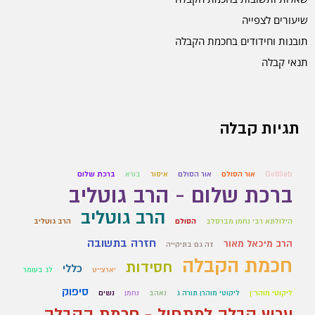
שיעורים לצפייה
תובנות וחידודים בחכמת הקבלה
תנאי קבלה
תגיות קבלה
Gottlieb
אור הסולם
אור הסולם
איסור
בורא
ברכת שלום
ברכת שלום - הרב גוטליב
הרב גוטליב
הילולתא רבי נחמן מברסלב
הסולם
הרב גוטליב
חזרה בתשובה
הרב מיכאל מאור
זה גם בתיקייה
חכמת הקבלה
חסידות
כללי
יארצייט
לג בעומר
סיפוק
ליקוטי מוהר״ן
ליקוטי מוהרן תורה ג
נאהב
נחמן
נשים
ערוץ קבלה למתחיל - חכמת הקבלה